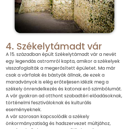
4. Székelytámadt vár
A 15. században épült Székelytámadt vár a nevét
egy legendás ostromról kapta, amikor a székelyek
visszafoglalták a megerősített épületet. Ma már
csak a várfalak és bástyák állnak, de ezek a
maradványok is elég erőteljesen idézik meg a
székely önrendelkezés és katonai erő szimbólumát.
A vár gyakran ad otthont szabadtéri előadásoknak,
történelmi fesztiváloknak és kulturális
eseményeknek.
A vár szorosan kapcsolódik a székely
önkormányzatiság és hadszervezet múltjához,