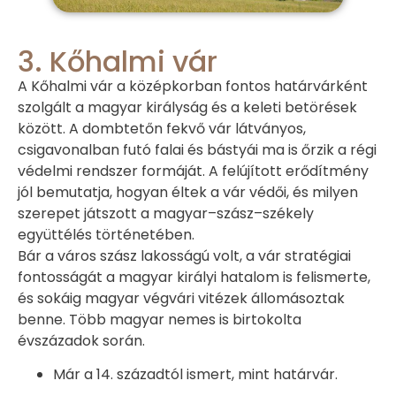
3. Kőhalmi vár
A Kőhalmi vár a középkorban fontos határvárként
szolgált a magyar királyság és a keleti betörések
között. A dombtetőn fekvő vár látványos,
csigavonalban futó falai és bástyái ma is őrzik a régi
védelmi rendszer formáját. A felújított erődítmény
jól bemutatja, hogyan éltek a vár védői, és milyen
szerepet játszott a magyar–szász–székely
együttélés történetében.
Bár a város szász lakosságú volt, a vár stratégiai
fontosságát a magyar királyi hatalom is felismerte,
és sokáig magyar végvári vitézek állomásoztak
benne. Több magyar nemes is birtokolta
évszázadok során.
Már a 14. századtól ismert, mint határvár.