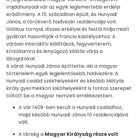
Vajdahunyadi vár az egyik legismertebb erdélyi
erődítmény. A 15. században épült, és Hunyadi
János, a törökverő hadvezér rezidenciája volt.
Gótikus tornyai, díszes erkélyei és festői hídja miatt
gyakran hasonlítják a francia kastélyokhoz. A
várban interaktív kiállítások, fegyverterem,
kínzókamra és lenyűgöző kilátás várja a
látogatókat.
A várat Hunyadi János építtette, aki a magyar
történelem egyik legjelentősebb hadvezére. A
Hunyadi család székhelyeként és később Mátyás
király gyermekkori lakóhelyeként is fontos szerepet
töltött be a magyar nemzeti emlékezetben.
A vár 1409-ben került a Hunyadi családhoz,
majd később Hunyadi János fő rezidenciájává
vált.
A térség a
Magyar Királyság része volt