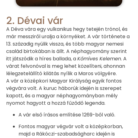
2. Dévai vár
A Déva vára egy vulkanikus hegy tetején trónol, és
már messziről uralja a környéket. A vár története a
13. századig nyúlik vissza, és több magyar nemesi
család birtokában is állt. A néphagyomány szerint
itt játszódik a híres ballada, a
Kőmíves Kelemen
. A
várat felvonóval is meg lehet közelíteni, ahonnan
lélegzetelállító kilátás nyílik a Maros völgyére.
A vár a középkori Magyar Királyság egyik fontos
végvára volt. A kuruc háborúk idején is szerepet
kapott, és a magyar néphagyományban mély
nyomot hagyott a hozzá fűződő legenda.
A vár első írásos említése 1269-ből való.
Fontos magyar végvár volt a középkorban,
majd a Rákóczi-szabadságharc idején is