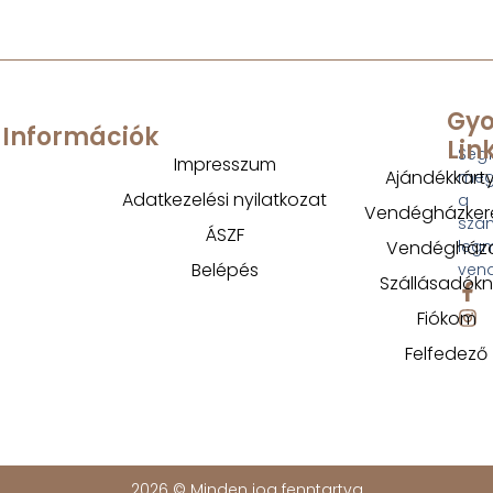
Gyo
Információk
Lin
Segí
Impresszum
Ajándékkárt
megt
Adatkezelési nyilatkozat
a
Vendégházker
szá
ÁSZF
Vendégház
legm
Belépés
ven
Szállásadók
Fiókom
Felfedező
2026 © Minden jog fenntartva