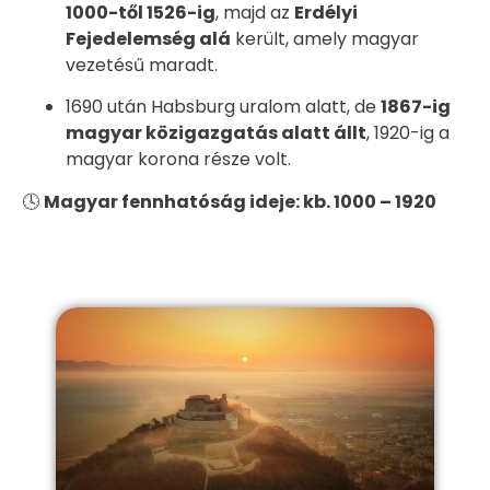
1000-től 1526-ig
, majd az
Erdélyi
Fejedelemség alá
került, amely magyar
vezetésű maradt.
1690 után Habsburg uralom alatt, de
1867-ig
magyar közigazgatás alatt állt
, 1920-ig a
magyar korona része volt.
🕓
Magyar fennhatóság ideje: kb. 1000 – 1920