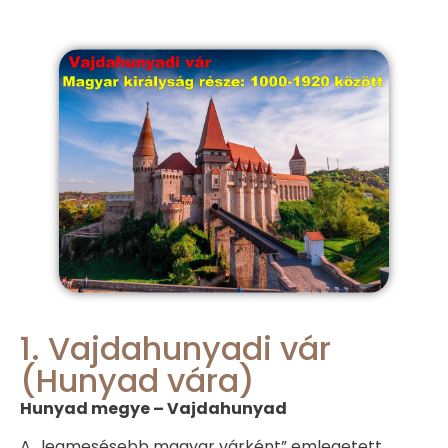
1. Vajdahunyadi vár
(Hunyad vára)
Hunyad megye – Vajdahunyad
A „legmesésebb magyar várként” emlegetett