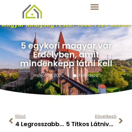
5 egykori magyar vár
Erdélyben, amit
mindenképp látni kell
május 18, 2025
Felfedező
Előző
Következő
4 Legrosszabbra Értékelt Magyarországi Szállás A Bookingon
5 Titkos Látnivaló A Mátrában, Amit Kevesen Ismernek