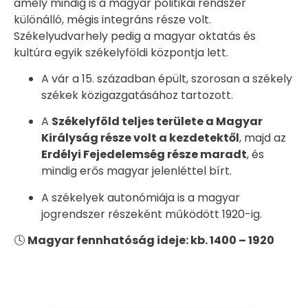
amely mindig is a magyar politikai rendszer
különálló, mégis integráns része volt.
Székelyudvarhely pedig a magyar oktatás és
kultúra egyik székelyföldi központja lett.
A vár a 15. században épült, szorosan a székely
székek közigazgatásához tartozott.
A
Székelyföld teljes területe a Magyar
Királyság része volt a kezdetektől
, majd az
Erdélyi Fejedelemség része maradt
, és
mindig erős magyar jelenléttel bírt.
A székelyek autonómiája is a magyar
jogrendszer részeként működött 1920-ig.
🕓
Magyar fennhatóság ideje: kb. 1400 – 1920