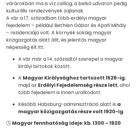
várárokban ma is víz csillog, a belső udvaron pedig
kulturális rendezvények zajlanak.
A vár a 17. században több erdélyi magyar
fejedelem – például Bethlen Gábor és Apafi Mihály
– rezidenciája volt. A környék sokáig magyar
közigazgatás alatt állt, és jelentős magyar
népesség élt itt.
A vár már a 14. századtól szerepel a magyar
királyi birtokok között.
A
Magyar Királysághoz tartozott 1526-ig
,
majd az
Erdélyi Fejedelemség része lett
, ahol
több fejedelem is innen uralkodott.
Később Habsburg-adminisztráció alatt is
a
magyar közigazgatás része volt 1920-ig
.
🕓
Magyar fennhatóság ideje: kb. 1300 – 1920