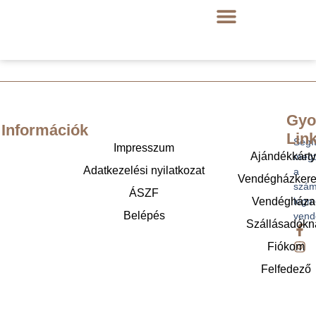
Gyo
Információk
Lin
Segí
Impresszum
Ajándékkárt
megt
Adatkezelési nyilatkozat
a
Vendégházker
szám
ÁSZF
legm
Vendégháza
Belépés
vend
Szállásadókn
Fiókom
Felfedező