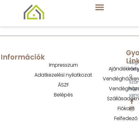
Gyo
Információk
Lin
Segí
Impresszum
Ajándékkárt
megt
Adatkezelési nyilatkozat
a
Vendégházker
szá
ÁSZF
Vendégház
legm
Belépés
ven
Szállásadók
Fiókom
Felfedező