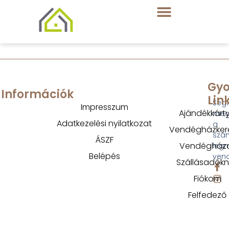
Gyo
Információk
Lin
Segí
Impresszum
Ajándékkárt
megt
Adatkezelési nyilatkozat
a
Vendégházker
szá
ÁSZF
Vendégház
legm
Belépés
ven
Szállásadók
Fiókom
Felfedező