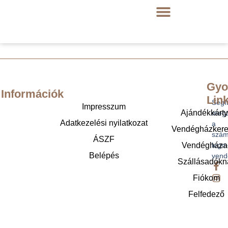
Gyo
Információk
Lin
Segí
Impresszum
Ajándékkárt
megt
Adatkezelési nyilatkozat
a
Vendégházker
szám
ÁSZF
legm
Vendégháza
Belépés
vend
Szállásadókn
Fiókom
Felfedező