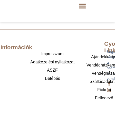
Gyo
Információk
Lin
Segí
Impresszum
Ajándékkárt
megt
Adatkezelési nyilatkozat
a
Vendégházker
szám
ÁSZF
legm
Vendégháza
Belépés
vend
Szállásadókn
Fiókom
Felfedező