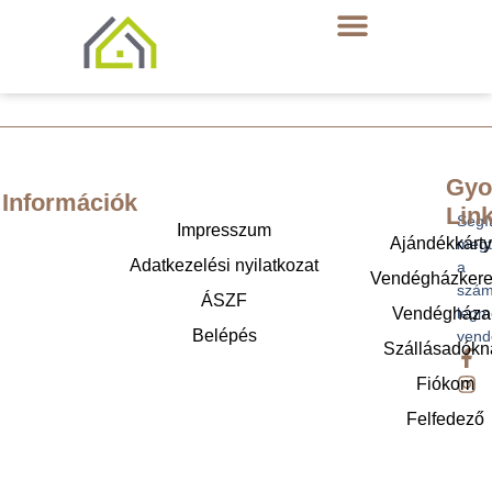
Gyo
Információk
Lin
Segí
Impresszum
Ajándékkárt
megt
Adatkezelési nyilatkozat
a
Vendégházker
szám
ÁSZF
legm
Vendégháza
Belépés
vend
Szállásadókn
Fiókom
Felfedező