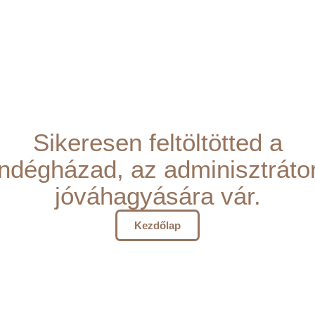
Sikeresen feltöltötted a
ndégházad, az adminisztráto
jóváhagyására vár.
Kezdőlap