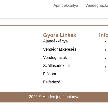
Ajándékkártya
Vendégházk
Gyors Linkek
Inf
Ajándékkártya
Vendégházkeresés
Vendégházak
Szállásadóknak
Fiókom
Felfedező
2026 © Minden jog fenntartva