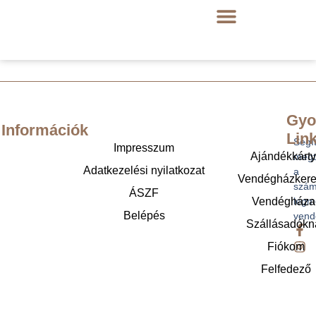
Gyo
Információk
Lin
Segí
Impresszum
Ajándékkárt
megt
Adatkezelési nyilatkozat
a
Vendégházker
szám
ÁSZF
legm
Vendégháza
Belépés
vend
Szállásadókn
Fiókom
Felfedező