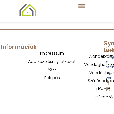
Gyo
Információk
Lin
Segí
Impresszum
Ajándékkárt
megt
Adatkezelési nyilatkozat
a
Vendégházker
szá
ÁSZF
Vendégház
legm
Belépés
ven
Szállásadók
Fiókom
Felfedező