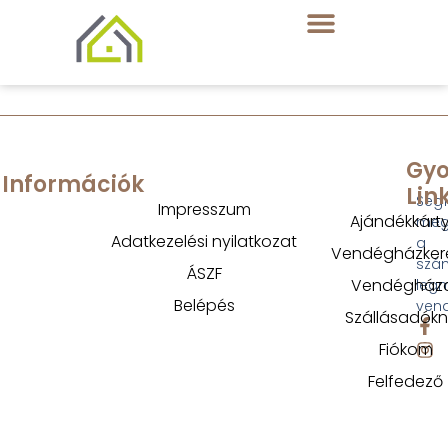
Gyo
Információk
Lin
Segí
Impresszum
Ajándékkárt
megt
Adatkezelési nyilatkozat
a
Vendégházker
szá
ÁSZF
Vendégház
legm
Belépés
ven
Szállásadók
Fiókom
Felfedező