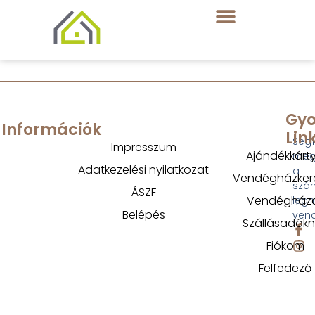
Gyo
Információk
Lin
Segí
Impresszum
Ajándékkárt
megt
Adatkezelési nyilatkozat
a
Vendégházker
szá
ÁSZF
Vendégház
legm
Belépés
ven
Szállásadók
Fiókom
Felfedező