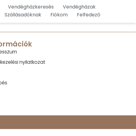
Vendégházkeresés
Vendégházak
Szállásadóknak
Fiókom
Felfedező
formációk
esszum
kezelési nyilatkozat
pés