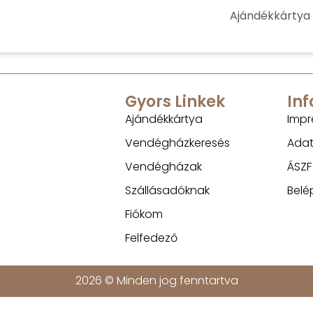
Ajándékkártya
Gyors Linkek
In
Ajándékkártya
Impr
Vendégházkeresés
Adat
Vendégházak
ÁSZF
Szállásadóknak
Belé
Fiókom
Felfedező
2026 © Minden jog fenntartva