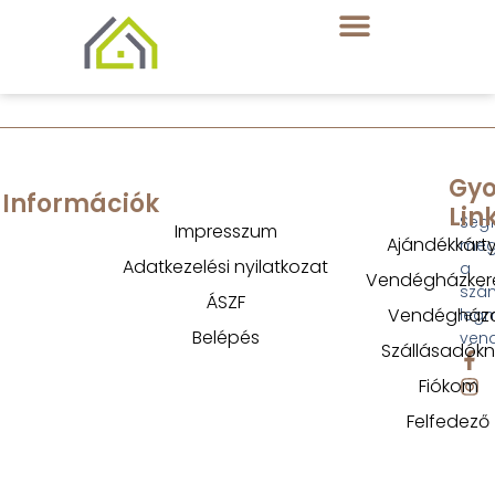
Gyo
Információk
Lin
Segí
Impresszum
Ajándékkárt
megt
Adatkezelési nyilatkozat
a
Vendégházker
szá
ÁSZF
Vendégház
legm
Belépés
ven
Szállásadók
Fiókom
Felfedező