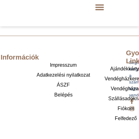
Gyo
Információk
Lin
Segí
Impresszum
Ajándékkárt
megt
Adatkezelési nyilatkozat
a
Vendégházker
szám
ÁSZF
legm
Vendégháza
Belépés
vend
Szállásadókn
Fiókom
Felfedező