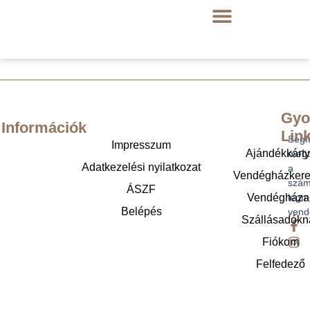
Gyo
Információk
Lin
Segí
Impresszum
Ajándékkárt
megt
Adatkezelési nyilatkozat
a
Vendégházker
szám
ÁSZF
legm
Vendégháza
Belépés
vend
Szállásadókn
Fiókom
Felfedező