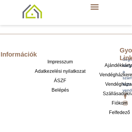
Gyo
Információk
Lin
Segí
Impresszum
Ajándékkárt
megt
Adatkezelési nyilatkozat
a
Vendégházker
szám
ÁSZF
legm
Vendégháza
Belépés
vend
Szállásadókn
Fiókom
Felfedező