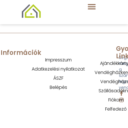
Gyo
Információk
Lin
Segí
Impresszum
Ajándékkárt
megt
Adatkezelési nyilatkozat
a
Vendégházker
szá
ÁSZF
Vendégház
legm
Belépés
ven
Szállásadók
Fiókom
Felfedező