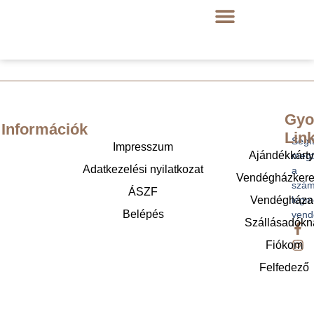
Gyo
Információk
Lin
Segí
Impresszum
Ajándékkárt
megt
Adatkezelési nyilatkozat
a
Vendégházker
szám
ÁSZF
legm
Vendégháza
Belépés
vend
Szállásadókn
Fiókom
Felfedező