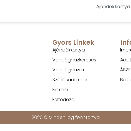
Ajándékkártya
Gyors Linkek
In
Ajándékkártya
Impr
Vendégházkeresés
Adat
Vendégházak
ÁSZF
Szállásadóknak
Belé
Fiókom
Felfedező
2026 © Minden jog fenntartva