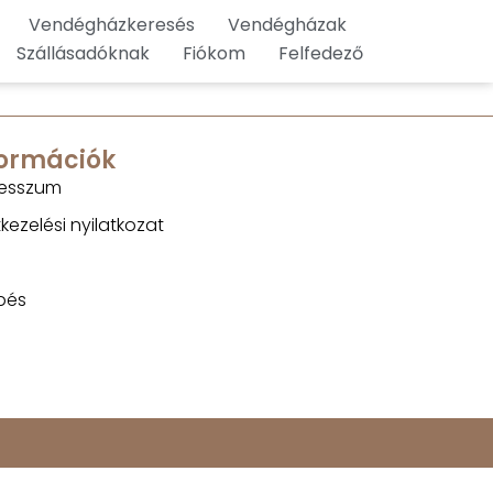
Vendégházkeresés
Vendégházak
Szállásadóknak
Fiókom
Felfedező
formációk
esszum
kezelési nyilatkozat
pés