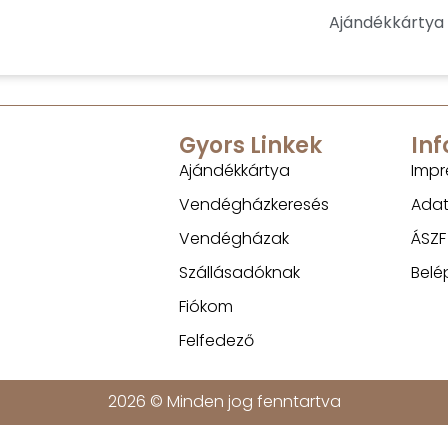
Ajándékkártya
Gyors Linkek
In
Ajándékkártya
Impr
Vendégházkeresés
Adat
Vendégházak
ÁSZF
Szállásadóknak
Belé
Fiókom
Felfedező
2026 © Minden jog fenntartva