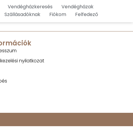
Vendégházkeresés
Vendégházak
Szállásadóknak
Fiókom
Felfedező
formációk
esszum
kezelési nyilatkozat
pés