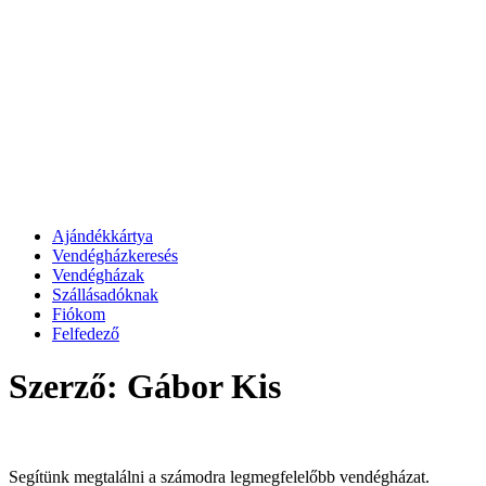
Ajándékkártya
Vendégházkeresés
Vendégházak
Szállásadóknak
Fiókom
Felfedező
Szerző:
Gábor Kis
Segítünk megtalálni a számodra legmegfelelőbb vendégházat.