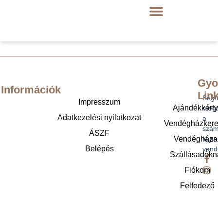
Gyo
Információk
Lin
Segí
Impresszum
Ajándékkárt
megt
Adatkezelési nyilatkozat
a
Vendégházker
szám
ÁSZF
legm
Vendégháza
Belépés
vend
Szállásadókn
Fiókom
Felfedező