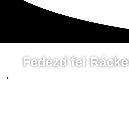
Fedezd fel Rácke
március 2, 2025