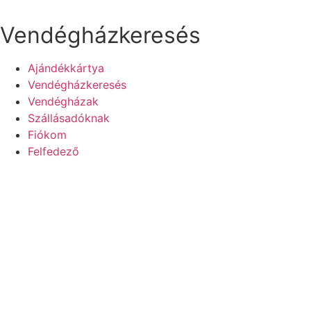
Ugrás
a
Vendégházkeresés
tartalomhoz
Ajándékkártya
Vendégházkeresés
Vendégházak
Szállásadóknak
Fiókom
Felfedező