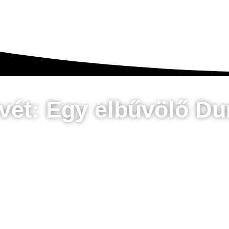
vét: Egy elbűvölő Dun