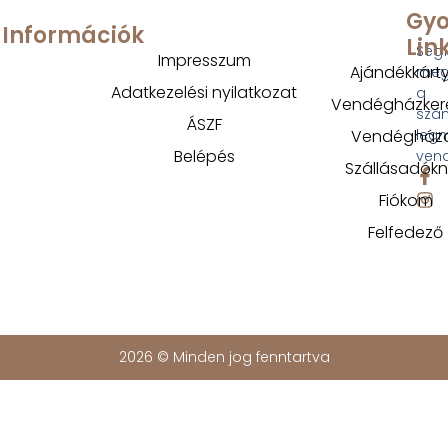
Gyo
Információk
Lin
Segí
Impresszum
Ajándékkárt
megt
Adatkezelési nyilatkozat
a
Vendégházker
szá
ÁSZF
Vendégház
legm
Belépés
ven
Szállásadók
Fiókom
Felfedező
2026 © Minden jog fenntartva