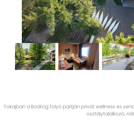
Tokajban a Bodrog folyó partján privát wellness es ven
osztálytalalkozó, ná