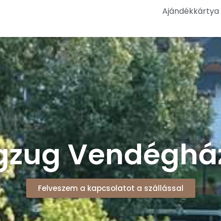
Ajándékkártya
gzug Vendégház
Felveszem a kapcsolatot a szállással