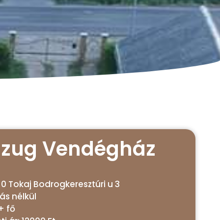
gzug Vendégház
10 Tokaj Bodrogkeresztúri u 3
tás nélkül
+ fő