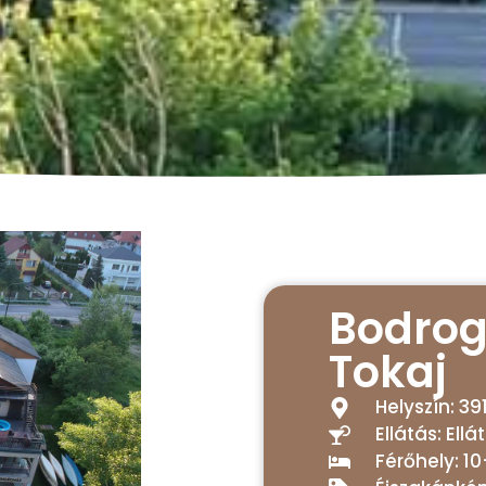
Bodro
Tokaj
Helyszín: 39
Ellátás: Ellá
Férőhely: 10