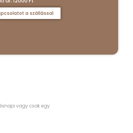
i ár: 12000 Ft
pcsolatot a szállással
tésnapi vagy csak egy