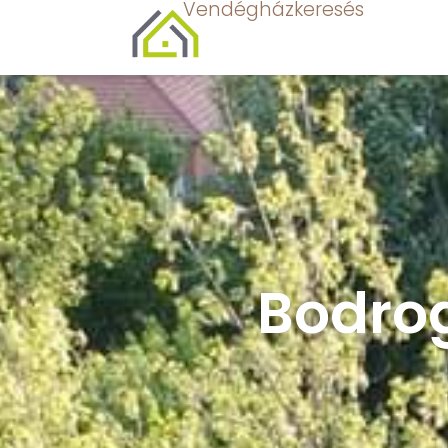
Vendégházkeresés
Bodro