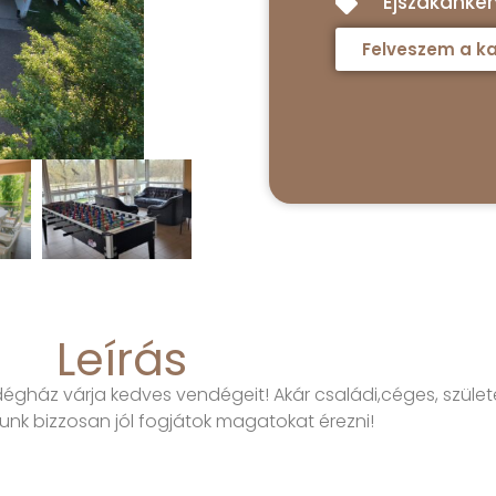
Éjszakánként
Felveszem a ka
Leírás
dégház várja kedves vendégeit! Akár családi,céges, szüle
lunk bizzosan jól fogjátok magatokat érezni!