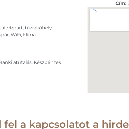
Cím:
át vízpart, tűzrakóhely,
kpár, WiFi, klíma
 Banki átutalás, Készpénzes
 fel a kapcsolatot a hirde