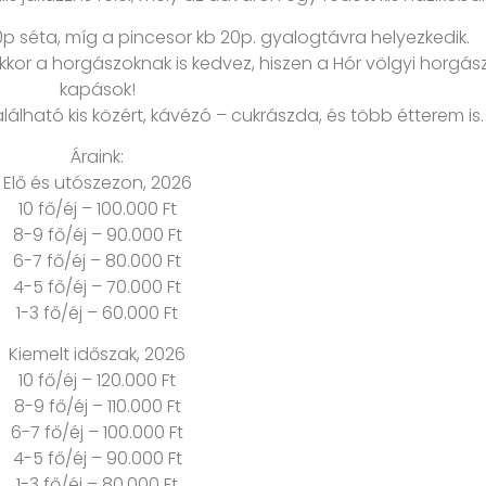
p séta, míg a pincesor kb 20p. gyalogtávra helyezkedik.
kor a horgászoknak is kedvez, hiszen a Hór völgyi horgás
kapások!
álható kis közért, kávézó – cukrászda, és több étterem is.
Áraink:
Elő és utószezon, 2026
10 fő/éj – 100.000 Ft
8-9 fő/éj – 90.000 Ft
6-7 fő/éj – 80.000 Ft
4-5 fő/éj – 70.000 Ft
1-3 fő/éj – 60.000 Ft
Kiemelt időszak, 2026
10 fő/éj – 120.000 Ft
8-9 fő/éj – 110.000 Ft
6-7 fő/éj – 100.000 Ft
4-5 fő/éj – 90.000 Ft
1-3 fő/éj – 80.000 Ft