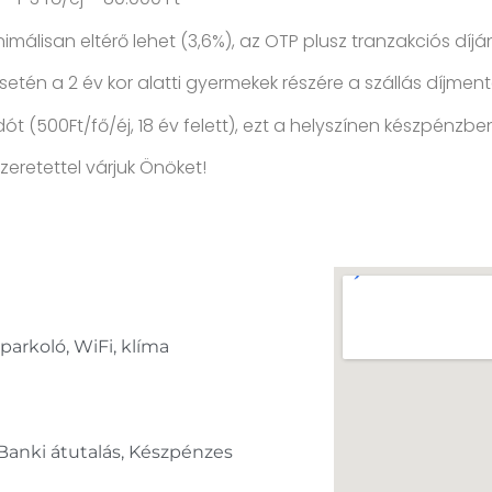
málisan eltérő lehet (3,6%), az OTP plusz tranzakciós díj
etén a 2 év kor alatti gyermekek részére a szállás díjment
t (500Ft/fő/éj, 18 év felett), ezt a helyszínen készpénzben
zeretettel várjuk Önöket!
, parkoló, WiFi, klíma
 Banki átutalás, Készpénzes