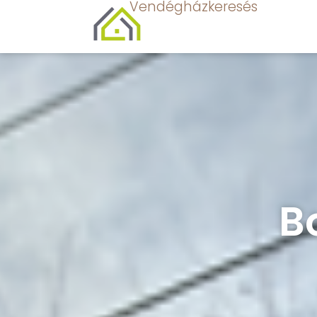
Vendégházkeresés
B