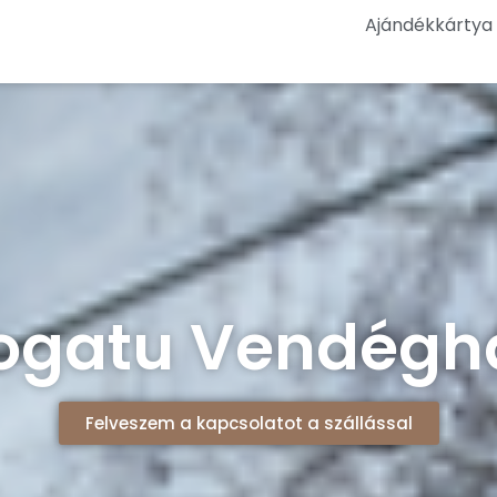
Ajándékkártya
ogatu Vendégh
Felveszem a kapcsolatot a szállással