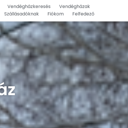
Vendégházkeresés
Vendégházak
Szállásadóknak
Fiókom
Felfedező
áz