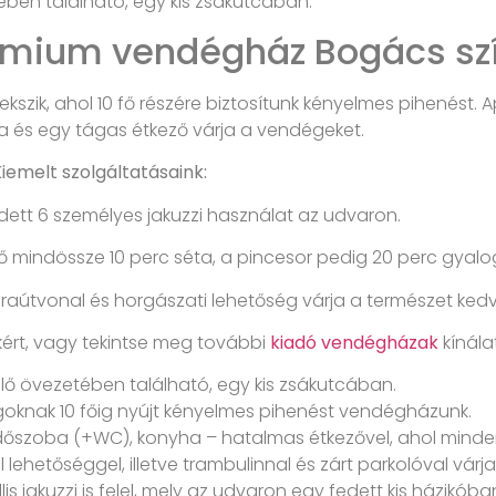
ben található, egy kis zsákutcában.
émium vendégház Bogács sz
kszik, ahol 10 fő részére biztosítunk kényelmes pihenést
a és egy tágas étkező várja a vendégeket.
Kiemelt szolgáltatásaink:
edett 6 személyes jakuzzi használat az udvaron.
 mindössze 10 perc séta, a pincesor pedig 20 perc gyalo
aútvonal és horgászati lehetőség várja a természet kedve
ért, vagy tekintse meg további
kiadó vendégházak
kínála
lő övezetében található, egy kis zsákutcában.
oknak 10 főig nyújt kényelmes pihenést vendégházunk.
őszoba (+WC), konyha – hatalmas étkezővel, ahol mindenki
l lehetőséggel, illetve trambulinnal és zárt parkolóval vár
s jakuzzi is felel, mely az udvaron egy fedett kis házikóba