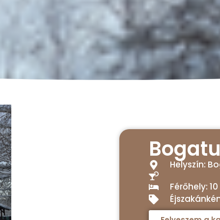
Bogat
Helyszín: B
Férőhely: 10
Éjszakánként
Felveszem a ka