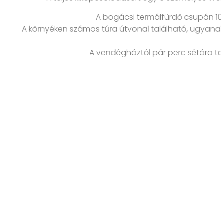
A bogácsi termálfürdő csupán 10
A környéken számos túra útvonal található, ugyanak
A vendégháztól pár perc sétára tal