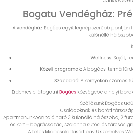
üdülőövezeté
Bogatu Vendégház: Pr
A
vendégház Bogács
egyik legnépszerűbb pontján fe
különálló hálószob
Wellness:
Saját, f
Közeli programok:
A bogácsi termálfürdő
Szabadidő:
A környéken számos túr
Érdemes ellátogatni
Bogács
községébe a helyi borok
Szállásunk Bogács üdü
Családoknak és baráti társaság
Apartmanunkban található 3 különálló hálószoba, 2 fürd
és kert – bográcsozási, szalonna sütési és tárcsás gril
A teljes kikapcsolódásért egy 6 személyes Welli