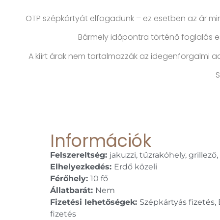
OTP szépkártyát elfogadunk – ez esetben az ár mini
Bármely időpontra történő foglalás es
A kiírt árak nem tartalmazzák az idegenforgalmi adó
S
Információk
Felszereltség:
jakuzzi, tűzrakóhely, grillező
Elhelyezkedés:
Erdő közeli
Férőhely:
10 fő
Állatbarát:
Nem
Fizetési lehetőségek:
Szépkártyás fizetés,
fizetés