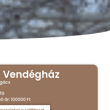
u Vendégház
ogács
 fő
i ár: 100000 Ft
pcsolatot a szállással