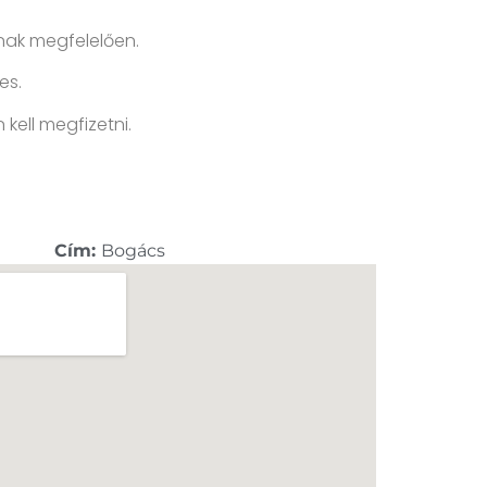
ának megfelelően.
es.
 kell megfizetni.
Cím:
Bogács