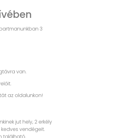
ívében
. Apartmanunkban 3
gtávra van.
lőit.
tát az oldalunkon!
nek jut hely, 2 erkély
ja kedves vendégeit.
n található.