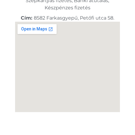
Szépkártyás fizetés, Banki átutalás,
Készpénzes fizetés
Cím:
8582 Farkasgyepű, Petőfi utca 58.