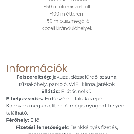
-50 m élelmiszerbolt
-100 m étterem
-50 m buszmegálló
Közeli kirándulóhelyek
Információk
Felszereltség:
jakuzzi, dézsafürdő, szauna,
tűzrakóhely, parkoló, WiFi, klíma, játékok
Ellátás:
Ellátás nélkül
Elhelyezkedés:
Erdő szélén, falu közepén.
Könnyen megközelíthető, mégis nyugodt helyen
található.
Férőhely:
8 fő
Fizetési lehetőségek:
Bankkártyás fizetés,