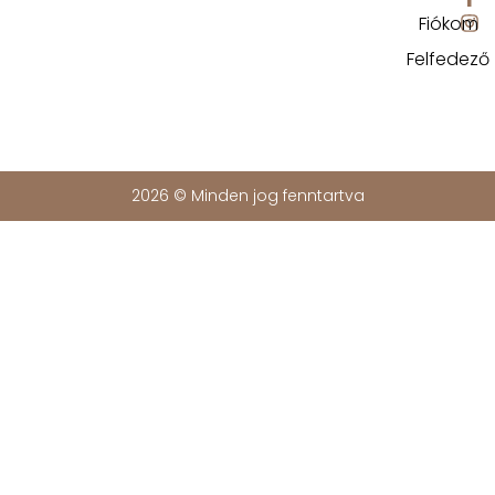
Fiókom
Felfedező
2026 © Minden jog fenntartva