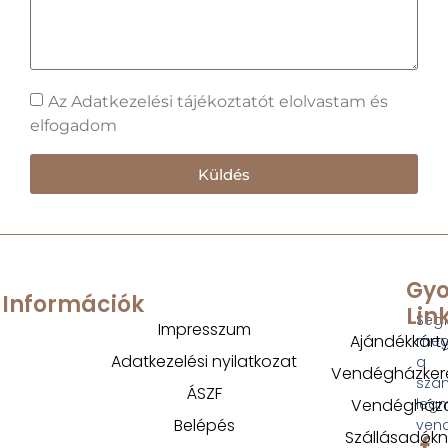
Az Adatkezelési tájékoztatót elolvastam és
elfogadom
Küldés
Gyo
Információk
Lin
Segí
Impresszum
Ajándékkárt
megt
Adatkezelési nyilatkozat
a
Vendégházker
szá
ÁSZF
Vendégház
legm
Belépés
ven
Szállásadók