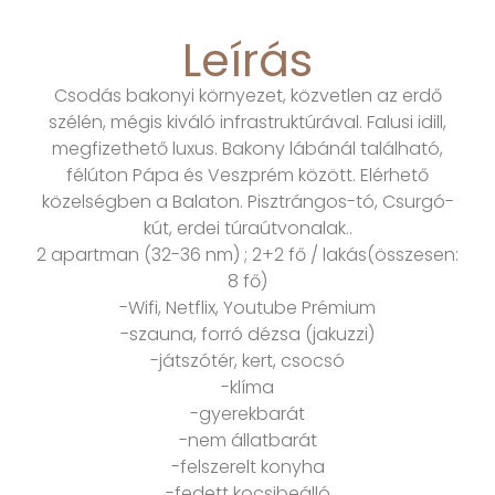
Leírás
Csodás bakonyi környezet, közvetlen az erdő
szélén, mégis kiváló infrastruktúrával. Falusi idill,
megfizethető luxus. Bakony lábánál található,
félúton Pápa és Veszprém között. Elérhető
közelségben a Balaton. Pisztrángos-tó, Csurgó-
kút, erdei túraútvonalak..
2 apartman (32-36 nm) ; 2+2 fő / lakás(összesen:
8 fő)
-Wifi, Netflix, Youtube Prémium
-szauna, forró dézsa (jakuzzi)
-játszótér, kert, csocsó
-klíma
-gyerekbarát
-nem állatbarát
-felszerelt konyha
-fedett kocsibeálló