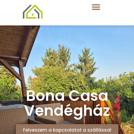
Bona Casa
Vendégház
Felveszem a kapcsolatot a szállással