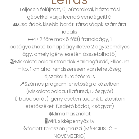
Teljesen felújított, új bútorokkal, háztartási
gépekkel várja leendő vendégeit!☺️
👥Családok, kisebb baráti társaságok számára
ideális
🛏️4+2 főre max 6 fő❗️(1 franciaágy, 1
pótágyazható kanapéágy illetve 2 egyszemélyes
ágy, amely igény esetén összetolható)
🏖️Miskolctapolcai strandok Barlangfürdő, Ellipsum
– kb. 1 km ahol rendszeresen van lehetőség
éjszakai fürdőzésre is
📍Számos program lehetőség a közelben
(Miskolctapolca, Lillafüred, Diósgyőr)
🍼bababarát( igény esetén tudunk biztosítani
etetőszéket, fürdető kádat, kiságyat)
❄️Klíma használat
🖥️Wifi, síkképernyős tv
💦fedett teraszon jakuzzi (MÁRCIUSTÓL-
NOVEMBERIG)