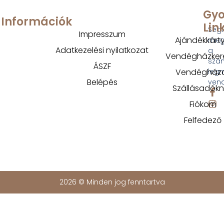
Gyo
Információk
Lin
Segí
Impresszum
Ajándékkárt
megt
Adatkezelési nyilatkozat
a
Vendégházker
szá
ÁSZF
Vendégház
legm
Belépés
ven
Szállásadók
Fiókom
Felfedező
2026 © Minden jog fenntartva