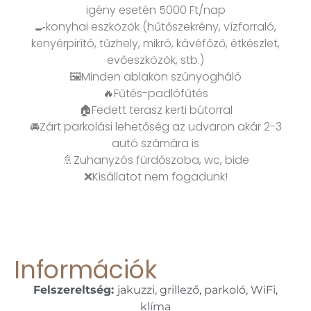
igény esetén 5000 Ft/nap
🍳konyhai eszközök (hűtőszekrény, vízforraló,
kenyérpirító, tűzhely, mikró, kávéfőző, étkészlet,
evőeszközök, stb.)
🖼️Minden ablakon szúnyogháló
🔥Fűtés-padlófűtés
🏠Fedett terasz kerti bútorral
🚘Zárt parkolási lehetőség az udvaron akár 2-3
autó számára is
🚿Zuhanyzós fürdőszoba, wc, bide
❌Kisállatot nem fogadunk!
Információk
Felszereltség:
jakuzzi, grillező, parkoló, WiFi,
klíma