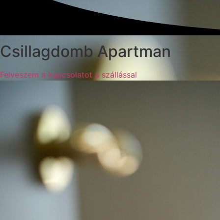
Csillagdomb Apartman
Felveszem a kapcsolatot a szállással