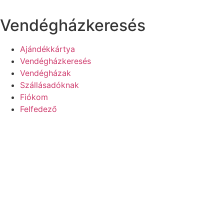
Ugrás
a
Vendégházkeresés
tartalomhoz
Ajándékkártya
Vendégházkeresés
Vendégházak
Szállásadóknak
Fiókom
Felfedező