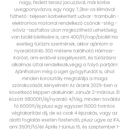
nagy, fedett terasz jacuzzival, már körbe
üvegponyvázva, egy nagy 7,2kw-os klímával
fűthető -teljesen körbekerített udvar -trambulin -
elektromos motorral rendelkező csónak -stég -
ivóvíz -aszfaltos úton mrgközíthető Lehetőség
van bicikli bérlésére is, ami 400/Ft/nap/bicikli! Ha
esetleg túrázni szertnének, akkor ajánlom a
nyaralótól kb 300 méterre található Hármas-
Köröst, ami erdővel szegélyezett, és túrázásra
alkalmas úttal rendelkezik,végig a folyó partján!
Ajánlhatom még a Liget gyógyfürdőt is, ahol
minden korosztály megtalálja a maga
szórakozását, kényelmét! Az áraink 2025-ben a
következő képpen alakulnak! Január 2-március 31
között 58000ft/éj/nyaraló 4/főig, minden további
fő 6000ft/éj plusz egy egyszeri 15000 forintos
végtakarítási díj, de ez csak 4 éjszakás, vagy az
alatti foglalás esetén fizetendő, plusz ugye az IFA,
ami 350ft/fő/éj! Április 1-június 15, és szeptember 1-