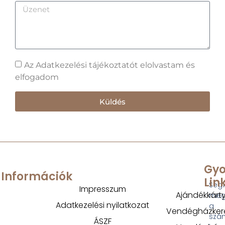
Az Adatkezelési tájékoztatót elolvastam és
elfogadom
Küldés
Gyo
Információk
Lin
Segí
Impresszum
Ajándékkárt
megt
Adatkezelési nyilatkozat
a
Vendégházker
szá
ÁSZF