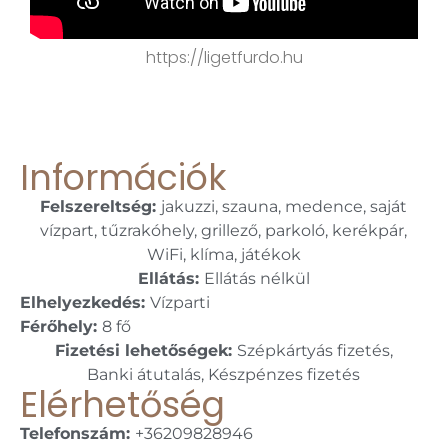
https://ligetfurdo.hu
Információk
Felszereltség:
jakuzzi, szauna, medence, saját
vízpart, tűzrakóhely, grillező, parkoló, kerékpár,
WiFi, klíma, játékok
Ellátás:
Ellátás nélkül
Elhelyezkedés:
Vízparti
Férőhely:
8 fő
Fizetési lehetőségek:
Szépkártyás fizetés,
Banki átutalás, Készpénzes fizetés
Elérhetőség
Telefonszám:
+36209828946