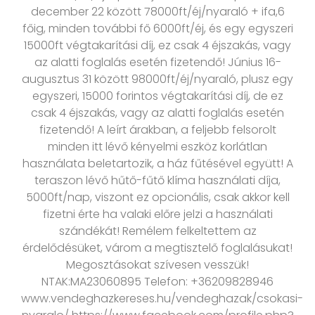
december 22 között 78000ft/éj/nyaraló + ifa,6
főig, minden további fő 6000ft/éj, és egy egyszeri
15000ft végtakarítási díj, ez csak 4 éjszakás, vagy
az alatti foglalás esetén fizetendő! Június 16-
augusztus 31 között 98000ft/éj/nyaraló, plusz egy
egyszeri, 15000 forintos végtakarítási díj, de ez
csak 4 éjszakás, vagy az alatti foglalás esetén
fizetendő! A leírt árakban, a feljebb felsorolt
minden itt lévő kényelmi eszköz korlátlan
használata beletartozik, a ház fűtésével együtt! A
teraszon lévő hűtő-fűtő klíma használati díja,
5000ft/nap, viszont ez opcionális, csak akkor kell
fizetni érte ha valaki előre jelzi a használati
szándékát! Remélem felkeltettem az
érdelődésüket, várom a megtisztelő foglalásukat!
Megosztásokat szívesen vesszük!
NTAK:MA23060895 Telefon: +36209828946
www.vendeghazkereses.hu/vendeghazak/csokasi-