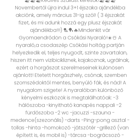
🏖️🏖️🏖️Kedves Szállást keresők!🏖️🏖️🏖️
Novembertől újra indul 3+1 éjszaka ajándékba
akciónk, amely március 31-ig szól! ( 3 éjszakát
fizet, és mi adunk hozzá egy plusz éjszakát
ajándékba!!!) 🏸🏓🔥Mindenkit vár
Gyomaendrődön a Csókási Nyaraló!☀️☃️ A
nyaraló,a csodaszép Csókási holtág partján
helyezkedik el, teljes nyugodt, szinte zavartalan,
hiszen itt nem vizibicikliznek, kajakoznak, ugrálnak,
ezért a horgászat szerelmeseinek különösen
ajánlott! Etetett horgászhely, csónak, szemben
szomszédoktól mentes, benyúló fák, és nád! A
nyugalom szigete! A nyaralóban különböző
kényelmi eszközök is megtalálhatóak: -3
hálószoba -kinyitható kanapés nappali -2
fürdőszoba -2 wc -jacuzzi -szauna -
medence(szezonális) -darts -Ping-pong asztal -
tollas -hinta -homokozó -játszótér -grillező (van
épített is, és mobil is) -tárcsa -bográcsozó -