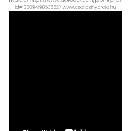
nyaralo/ https://www.facebook.com/profile.php?
id=100094198536227 www.csokasinyaralo.hu