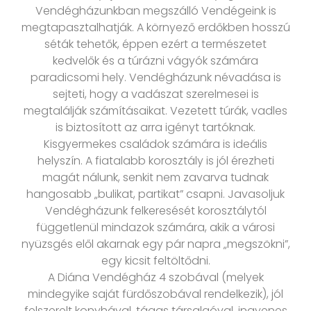
Vendégházunkban megszálló Vendégeink is
megtapasztalhatják. A környező erdőkben hosszú
séták tehetők, éppen ezért a természetet
kedvelők és a túrázni vágyók számára
paradicsomi hely. Vendégházunk névadása is
sejteti, hogy a vadászat szerelmesei is
megtalálják számításaikat. Vezetett túrák, vadles
is biztosított az arra igényt tartóknak.
Kisgyermekes családok számára is ideális
helyszín. A fiatalabb korosztály is jól érezheti
magát nálunk, senkit nem zavarva tudnak
hangosabb „bulikat, partikat” csapni. Javasoljuk
Vendégházunk felkeresését korosztálytól
függetlenül mindazok számára, akik a városi
nyüzsgés elől akarnak egy pár napra „megszökni”,
egy kicsit feltöltődni.
A Diána Vendégház 4 szobával (melyek
mindegyike saját fürdőszobával rendelkezik), jól
felszerelt konyhával, tágas társalgóval, ingyenes