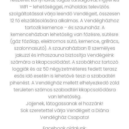
WIFI – lehetőséggel, műholdas televíziós
szolgáltatással várja leendő Vendégeit, összesen
12 fő elszállásolására alkalmas. A Vendégházhoz
tartozik kemence – és szaunaház. A
kemenceházban lehetőség van főzésre, sütésre
(gáz főzőlap, elektromos sütő, kemence, grillrács,
szalonnasütő). A szaunaházban 8 személyes
jakuzzi és infraszauna biztosítja Vendégeink
számára a kikapcsolódást. A szobákhoz tartozó
loggiák és az 50 négyzetméteres fedett terasz
esős idő esetén is lehetővé teszi a szabadtéri
pihenést. A Vendégház mellett elhelyezkedő zöld
területen számos szabadtéri kikapcsolódásra
van lehetőség.
Jöjjenek, látogassanak el hozzánk!
Sok szeretettel várja Vendégeit a Diána
Vendégház Csapata!
Facebook oldalunk: