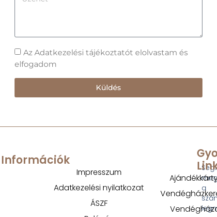
Az Adatkezelési tájékoztatót elolvastam és
elfogadom
Küldés
Gyo
Információk
Lin
Segí
Impresszum
Ajándékkárt
megt
Adatkezelési nyilatkozat
a
Vendégházker
szá
ÁSZF
Vendégház
legm