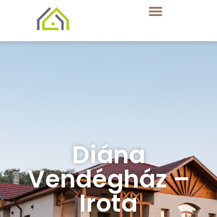
Diána
Vendégház –
Irota