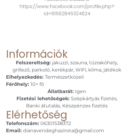
https://www.facebook.com/profile.php?
id=61562845324624
Információk
Felszereltség:
jakuzzi, szauna, tűzrakóhely,
grillező, parkoló, kerékpár, WiFi, klíma, játékok
Elhelyezkedés:
Természetközeli
Férőhely:
10+ fő
Állatbarát:
Igen
Fizetési lehetőségek:
Szépkártyás fizetés,
Banki átutalás, Készpénzes fizetés
Elérhetőség
Telefonszám:
06301538372
Email:
dianavendeghazirota@gmail.com