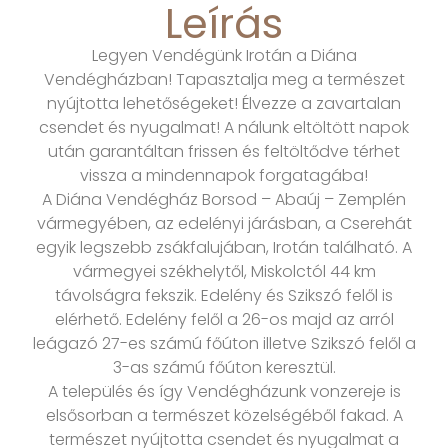
Leírás
Legyen Vendégünk Irotán a Diána
Vendégházban! Tapasztalja meg a természet
nyújtotta lehetőségeket! Élvezze a zavartalan
csendet és nyugalmat! A nálunk eltöltött napok
után garantáltan frissen és feltöltődve térhet
vissza a mindennapok forgatagába!
A Diána Vendégház Borsod – Abaúj – Zemplén
vármegyében, az edelényi járásban, a Cserehát
egyik legszebb zsákfalujában, Irotán található. A
vármegyei székhelytől, Miskolctól 44 km
távolságra fekszik. Edelény és Szikszó felől is
elérhető. Edelény felől a 26-os majd az arról
leágazó 27-es számú főúton illetve Szikszó felől a
3-as számú főúton keresztül.
A település és így Vendégházunk vonzereje is
elsősorban a természet közelségéből fakad. A
természet nyújtotta csendet és nyugalmat a