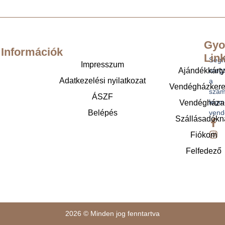
Gyo
Információk
Lin
Segí
Impresszum
Ajándékkárt
megt
Adatkezelési nyilatkozat
a
Vendégházker
szám
ÁSZF
legm
Vendégháza
Belépés
vend
Szállásadókn
Fiókom
Felfedező
2026 © Minden jog fenntartva