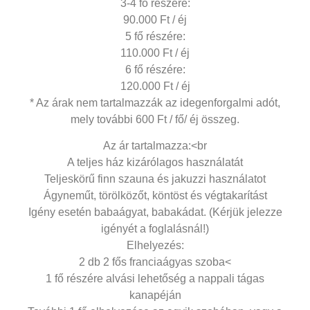
3-4 fő részére:
90.000 Ft / éj
5 fő részére:
110.000 Ft / éj
6 fő részére:
120.000 Ft / éj
* Az árak nem tartalmazzák az idegenforgalmi adót,
mely további 600 Ft / fő/ éj összeg.
Az ár tartalmazza:<br
A teljes ház kizárólagos használatát
Teljeskörű finn szauna és jakuzzi használatot
Ágyneműt, törölközőt, köntöst és végtakarítást
Igény esetén babaágyat, babakádat. (Kérjük jelezze
igényét a foglalásnál!)
Elhelyezés:
2 db 2 fős franciaágyas szoba<
1 fő részére alvási lehetőség a nappali tágas
kanapéján