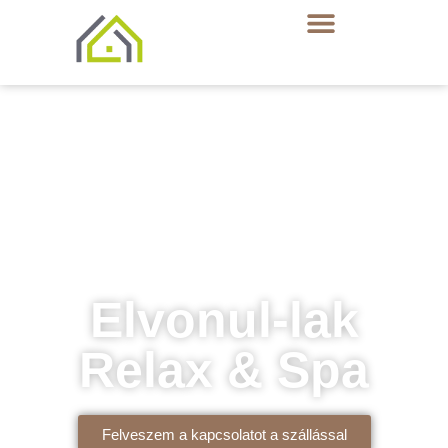
Elvonul-lak
Relax & Spa
Felveszem a kapcsolatot a szállással