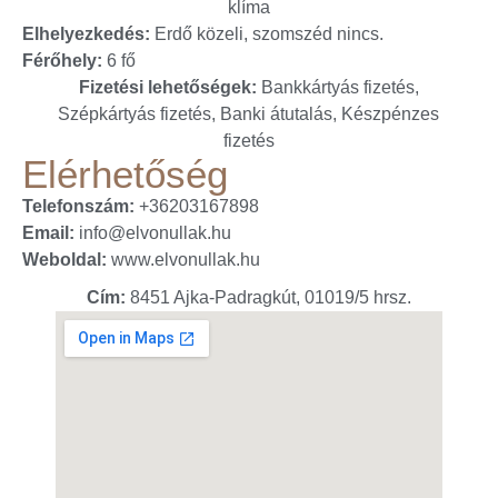
klíma
Elhelyezkedés:
Erdő közeli, szomszéd nincs.
Férőhely:
6 fő
Fizetési lehetőségek:
Bankkártyás fizetés,
Szépkártyás fizetés, Banki átutalás, Készpénzes
fizetés
Elérhetőség
Telefonszám:
+36203167898
Email:
info@elvonullak.hu
Weboldal:
www.elvonullak.hu
Cím:
8451 Ajka-Padragkút, 01019/5 hrsz.