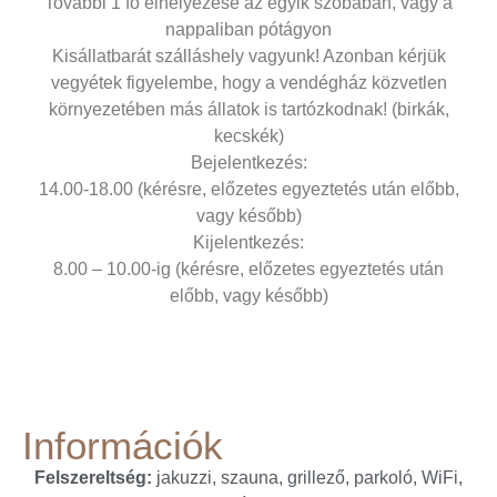
További 1 fő elhelyezése az egyik szobában, vagy a
nappaliban pótágyon
Kisállatbarát szálláshely vagyunk! Azonban kérjük
vegyétek figyelembe, hogy a vendégház közvetlen
környezetében más állatok is tartózkodnak! (birkák,
kecskék)
Bejelentkezés:
14.00-18.00 (kérésre, előzetes egyeztetés után előbb,
vagy később)
Kijelentkezés:
8.00 – 10.00-ig (kérésre, előzetes egyeztetés után
előbb, vagy később)
Információk
Felszereltség:
jakuzzi, szauna, grillező, parkoló, WiFi,