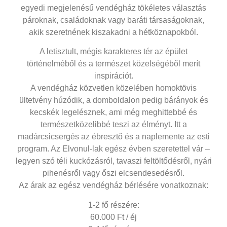
egyedi megjelenésű vendégház tökéletes választás
pároknak, családoknak vagy baráti társaságoknak,
akik szeretnének kiszakadni a hétköznapokból.
A letisztult, mégis karakteres tér az épület
történelméből és a természet közelségéből merít
inspirációt.
A vendégház közvetlen közelében homoktövis
ültetvény húzódik, a domboldalon pedig bárányok és
kecskék legelésznek, ami még meghittebbé és
természetközelibbé teszi az élményt. Itt a
madárcsicsergés az ébresztő és a naplemente az esti
program. Az Elvonul-lak egész évben szeretettel vár –
legyen szó téli kuckózásról, tavaszi feltöltődésről, nyári
pihenésről vagy őszi elcsendesedésről.
Az árak az egész vendégház bérlésére vonatkoznak:
1-2 fő részére:
60.000 Ft / éj