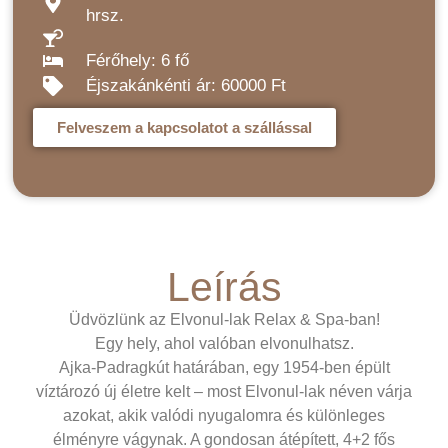
hrsz.
Férőhely: 6 fő
Éjszakánkénti ár: 60000 Ft
Felveszem a kapcsolatot a szállással
Leírás
Üdvözlünk az Elvonul-lak Relax & Spa-ban!
Egy hely, ahol valóban elvonulhatsz.
Ajka-Padragkút határában, egy 1954-ben épült
víztározó új életre kelt – most Elvonul-lak néven várja
azokat, akik valódi nyugalomra és különleges
élményre vágynak. A gondosan átépített, 4+2 fős