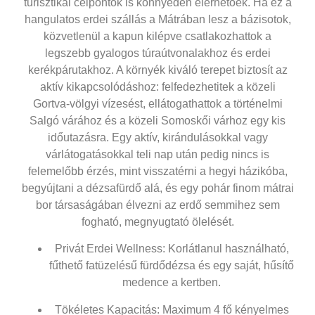
turisztikai célpontok is könnyedén elérhetőek. Ha ez a
hangulatos
erdei szállás a Mátrában
lesz a bázisotok,
közvetlenül a kapun kilépve csatlakozhattok a
legszebb gyalogos túraútvonalakhoz és erdei
kerékpárutakhoz. A környék kiváló terepet biztosít az
aktív kikapcsolódáshoz: felfedezhetitek a közeli
Gortva-völgyi vízesést, ellátogathattok a történelmi
Salgó várához és a közeli Somoskői várhoz egy kis
időutazásra. Egy aktív, kirándulásokkal vagy
várlátogatásokkal teli nap után pedig nincs is
felemelőbb érzés, mint visszatérni a hegyi házikóba,
begyújtani a dézsafürdő alá, és egy pohár finom mátrai
bor társaságában élvezni az erdő semmihez sem
fogható, megnyugtató ölelését.
Privát Erdei Wellness
: Korlátlanul használható,
fűthető fatüzelésű fürdődézsa és egy saját, hűsítő
medence a kertben.
Tökéletes Kapacitás
: Maximum 4 fő kényelmes