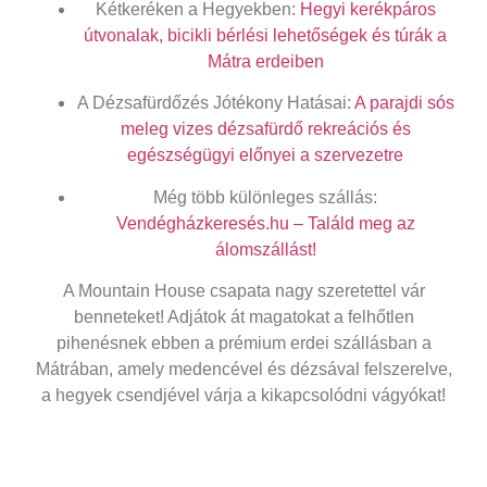
Kétkeréken a Hegyekben:
Hegyi kerékpáros
útvonalak, bicikli bérlési lehetőségek és túrák a
Mátra erdeiben
A Dézsafürdőzés Jótékony Hatásai:
A parajdi sós
meleg vizes dézsafürdő rekreációs és
egészségügyi előnyei a szervezetre
Még több különleges szállás:
Vendégházkeresés.hu – Találd meg az
álomszállást!
A Mountain House csapata nagy szeretettel vár
benneteket! Adjátok át magatokat a felhőtlen
pihenésnek ebben a prémium
erdei szállásban a
Mátrában
, amely medencével és dézsával felszerelve,
a hegyek csendjével várja a kikapcsolódni vágyókat!