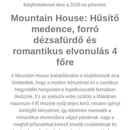
felejthetetlenné téve a 2026-os pihenést.
Mountain House: Hűsítő
medence, forró
dézsafürdő és
romantikus elvonulás 4
főre
A Mountain House kialakításakor a tulajdonosok arra
törekedtek, hogy a modern kényelmet és a rusztikus
hegyvidéki hangulatot a legstílusosabb formában
ötvözzék. Ez az exkluzív
erdei szállás a Mátrában
maximum 4 fő részére nyújt teljes körű, minden igényt
kielégítő kényelmet, így tökéletes menedék a
romantikus elvonulásra vágyó pároknak, vagy a
meghitt pillanatokat kereső kisebb családoknak és