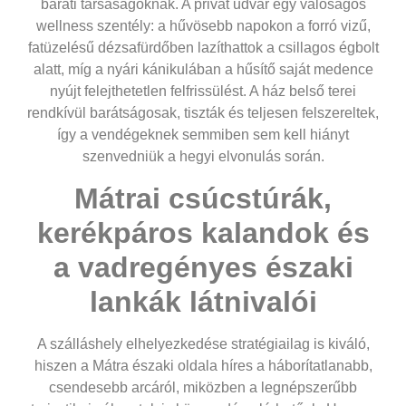
baráti társaságoknak. A privát udvar egy valóságos
wellness szentély: a hűvösebb napokon a forró vizű,
fatüzelésű dézsafürdőben lazíthattok a csillagos égbolt
alatt, míg a nyári kánikulában a hűsítő saját medence
nyújt felejthetetlen felfrissülést. A ház belső terei
rendkívül barátságosak, tiszták és teljesen felszereltek,
így a vendégeknek semmiben sem kell hiányt
szenvedniük a hegyi elvonulás során.
Mátrai csúcstúrák,
kerékpáros kalandok és
a vadregényes északi
lankák látnivalói
A szálláshely elhelyezkedése stratégiailag is kiváló,
hiszen a Mátra északi oldala híres a háborítatlanabb,
csendesebb arcáról, miközben a legnépszerűbb