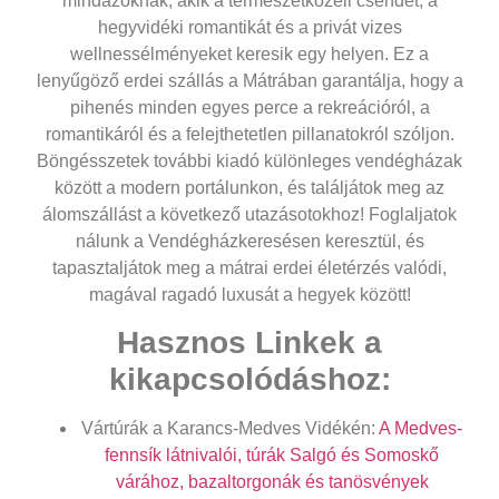
mindazoknak, akik a természetközeli csendet, a
hegyvidéki romantikát és a privát vizes
wellnessélményeket keresik egy helyen. Ez a
lenyűgöző
erdei szállás a Mátrában
garantálja, hogy a
pihenés minden egyes perce a rekreációról, a
romantikáról és a felejthetetlen pillanatokról szóljon.
Böngésszetek további kiadó különleges vendégházak
között a modern portálunkon, és találjátok meg az
álomszállást a következő utazásotokhoz! Foglaljatok
nálunk a Vendégházkeresésen keresztül, és
tapasztaljátok meg a mátrai erdei életérzés valódi,
magával ragadó luxusát a hegyek között!
Hasznos Linkek a
kikapcsolódáshoz:
Vártúrák a Karancs-Medves Vidékén:
A Medves-
fennsík látnivalói, túrák Salgó és Somoskő
várához, bazaltorgonák és tanösvények