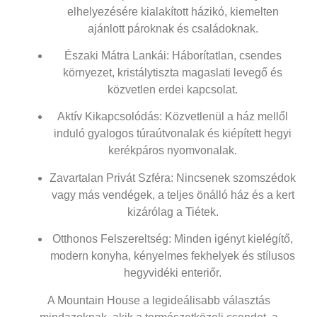
elhelyezésére kialakított házikó, kiemelten
ajánlott pároknak és családoknak.
Északi Mátra Lankái
: Háborítatlan, csendes
környezet, kristálytiszta magaslati levegő és
közvetlen erdei kapcsolat.
Aktív Kikapcsolódás
: Közvetlenül a ház mellől
induló gyalogos túraútvonalak és kiépített hegyi
kerékpáros nyomvonalak.
Zavartalan Privát Szféra
: Nincsenek szomszédok
vagy más vendégek, a teljes önálló ház és a kert
kizárólag a Tiétek.
Otthonos Felszereltség
: Minden igényt kielégítő,
modern konyha, kényelmes fekhelyek és stílusos
hegyvidéki enteriőr.
A Mountain House a legideálisabb választás