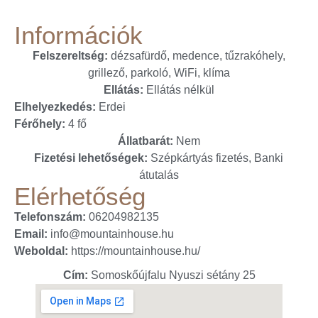
Információk
Felszereltség:
dézsafürdő, medence, tűzrakóhely,
grillező, parkoló, WiFi, klíma
Ellátás:
Ellátás nélkül
Elhelyezkedés:
Erdei
Férőhely:
4 fő
Állatbarát:
Nem
Fizetési lehetőségek:
Szépkártyás fizetés, Banki
átutalás
Elérhetőség
Telefonszám:
06204982135
Email:
info@mountainhouse.hu
Weboldal:
https://mountainhouse.hu/
Cím:
Somoskőújfalu Nyuszi sétány 25