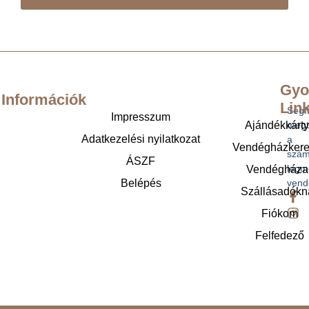
Gyo
Információk
Lin
Segí
Impresszum
Ajándékkárt
megt
Adatkezelési nyilatkozat
a
Vendégházker
szám
ÁSZF
legm
Vendégháza
Belépés
vend
Szállásadókn
Fiókom
Felfedező