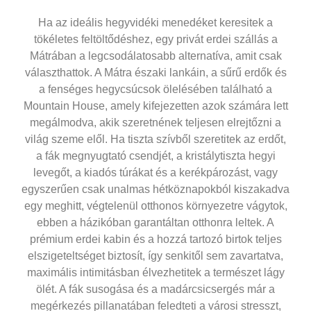
Ha az ideális hegyvidéki menedéket keresitek a
tökéletes feltöltődéshez, egy privát
erdei szállás a
Mátrában
a legcsodálatosabb alternatíva, amit csak
választhattok. A Mátra északi lankáin, a sűrű erdők és
a fenséges hegycsúcsok ölelésében található a
Mountain House, amely kifejezetten azok számára lett
megálmodva, akik szeretnének teljesen elrejtőzni a
világ szeme elől. Ha tiszta szívből szeretitek az erdőt,
a fák megnyugtató csendjét, a kristálytiszta hegyi
levegőt, a kiadós túrákat és a kerékpározást, vagy
egyszerűen csak unalmas hétköznapokból kiszakadva
egy meghitt, végtelenül otthonos környezetre vágytok,
ebben a házikóban garantáltan otthonra leltek. A
prémium erdei kabin és a hozzá tartozó birtok teljes
elszigeteltséget biztosít, így senkitől sem zavartatva,
maximális intimitásban élvezhetitek a természet lágy
ölét. A fák susogása és a madárcsicsergés már a
megérkezés pillanatában feledteti a városi stresszt,