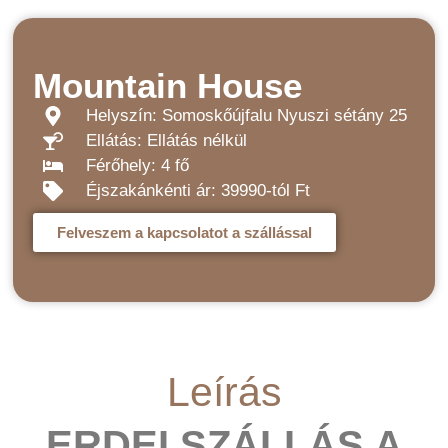
Mountain House
Helyszín: Somoskőújfalu Nyuszi sétány 25
Ellátás: Ellátás nélkül
Férőhely: 4 fő
Éjszakánkénti ár: 39990-tól Ft
Felveszem a kapcsolatot a szállással
Leírás
ERDEI SZÁLLÁS A