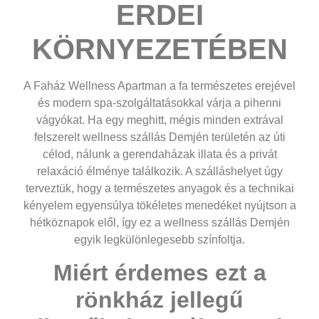
ERDEI
KÖRNYEZETÉBEN
A
Faház Wellness Apartman
a fa természetes erejével
és modern spa-szolgáltatásokkal várja a pihenni
vágyókat. Ha egy meghitt, mégis minden extrával
felszerelt
wellness szállás Demjén
területén az úti
célod, nálunk a gerendaházak illata és a privát
relaxáció élménye találkozik. A szálláshelyet úgy
terveztük, hogy a természetes anyagok és a technikai
kényelem egyensúlya tökéletes menedéket nyújtson a
hétköznapok elől, így ez a
wellness szállás Demjén
egyik legkülönlegesebb színfoltja.
Miért érdemes ezt a
rönkház jellegű