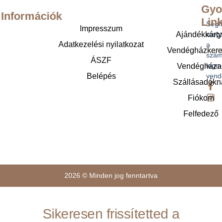
Gyo
Információk
Lin
Segí
Impresszum
Ajándékkárt
megt
Adatkezelési nyilatkozat
a
Vendégházker
szám
ÁSZF
legm
Vendégháza
Belépés
vend
Szállásadókn
Fiókom
Felfedező
2026 © Minden jog fenntartva
Sikeresen frissítetted a