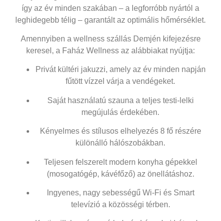
így az év minden szakában – a legforróbb nyártól a
leghidegebb télig – garantált az optimális hőmérséklet.
Amennyiben a
wellness szállás Demjén
kifejezésre
keresel, a Faház Wellness az alábbiakat nyújtja:
Privát kültéri jakuzzi, amely az év minden napján
fűtött vízzel várja a vendégeket.
Saját használatú szauna a teljes testi-lelki
megújulás érdekében.
Kényelmes és stílusos elhelyezés
8 fő
részére
különálló hálószobákban.
Teljesen felszerelt modern konyha gépekkel
(mosogatógép, kávéfőző) az önellátáshoz.
Ingyenes, nagy sebességű Wi-Fi és Smart
televízió a közösségi térben.