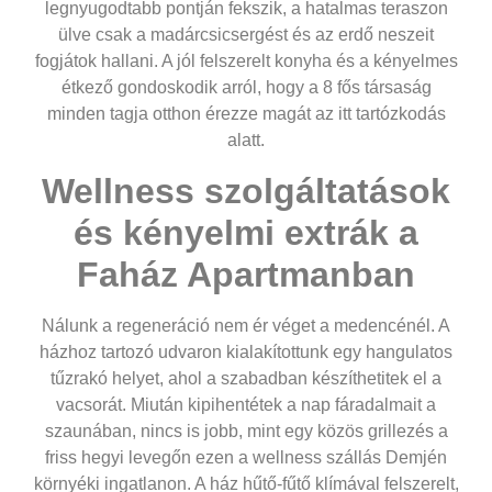
legnyugodtabb pontján fekszik, a hatalmas teraszon
ülve csak a madárcsicsergést és az erdő neszeit
fogjátok hallani. A jól felszerelt konyha és a kényelmes
étkező gondoskodik arról, hogy a 8 fős társaság
minden tagja otthon érezze magát az itt tartózkodás
alatt.
Wellness szolgáltatások
és kényelmi extrák a
Faház Apartmanban
Nálunk a regeneráció nem ér véget a medencénél. A
házhoz tartozó udvaron kialakítottunk egy hangulatos
tűzrakó helyet, ahol a szabadban készíthetitek el a
vacsorát. Miután kipihentétek a nap fáradalmait a
szaunában, nincs is jobb, mint egy közös grillezés a
friss hegyi levegőn ezen a
wellness szállás Demjén
környéki ingatlanon. A ház hűtő-fűtő klímával felszerelt,