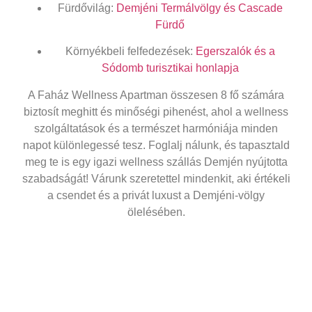
Fürdővilág:
Demjéni Termálvölgy és Cascade
Fürdő
Környékbeli felfedezések:
Egerszalók és a
Sódomb turisztikai honlapja
A Faház Wellness Apartman összesen
8 fő
számára
biztosít meghitt és minőségi pihenést, ahol a wellness
szolgáltatások és a természet harmóniája minden
napot különlegessé tesz. Foglalj nálunk, és tapasztald
meg te is egy igazi
wellness szállás Demjén
nyújtotta
szabadságát! Várunk szeretettel mindenkit, aki értékeli
a csendet és a privát luxust a Demjéni-völgy
ölelésében.