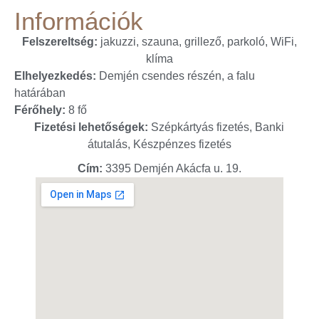
Információk
Felszereltség:
jakuzzi, szauna, grillező, parkoló, WiFi,
klíma
Elhelyezkedés:
Demjén csendes részén, a falu
határában
Férőhely:
8 fő
Fizetési lehetőségek:
Szépkártyás fizetés, Banki
átutalás, Készpénzes fizetés
Cím:
3395 Demjén Akácfa u. 19.