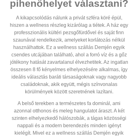
pihenőhelyet választani?
A kikapcsolódás nálunk a privát szféra köré épül,
hiszen a wellness részleg kizárólag a tiétek. A ház egy
professzionális kültéri pezsgőfürdővel és saját finn
szaunával rendelkezik, amelyeket korlátozás nélkül
használhattok. Ez a
wellness szállás Demjén
egyik
csendes utcájában található, ahol a forró víz és a gőz
jótékony hatását zavartalanul élvezhetitek. Az ingatlan
összesen
8 fő
kényelmes elhelyezésére alkalmas, így
ideális választás baráti társaságoknak vagy nagyobb
családoknak, akik együtt, mégis színvonalas
körülmények között szeretnének lazítani.
A belső terekben a természetes fa dominál, ami
azonnal otthonos és meleg hangulatot áraszt. A két
szinten elhelyezkedő hálószobák, a tágas közösségi
nappali és a modern berendezés minden igényt
kielégít. Mivel ez a
wellness szállás Demjén
egyik