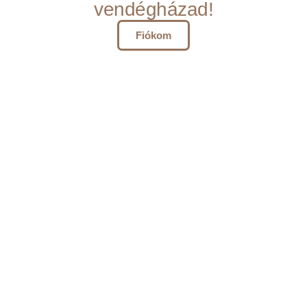
vendégházad!
Fiókom