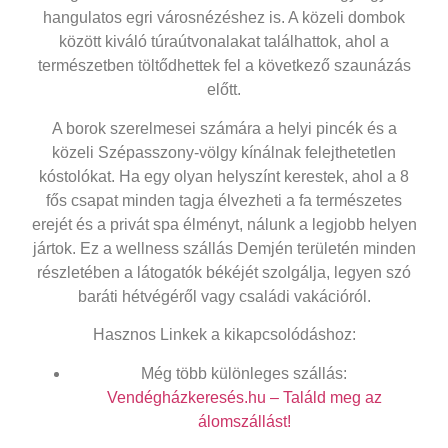
hangulatos egri városnézéshez is. A közeli dombok
között kiváló túraútvonalakat találhattok, ahol a
természetben töltődhettek fel a következő szaunázás
előtt.
A borok szerelmesei számára a helyi pincék és a
közeli Szépasszony-völgy kínálnak felejthetetlen
kóstolókat. Ha egy olyan helyszínt kerestek, ahol a 8
fős csapat minden tagja élvezheti a fa természetes
erejét és a privát spa élményt, nálunk a legjobb helyen
jártok. Ez a
wellness szállás Demjén
területén minden
részletében a látogatók békéjét szolgálja, legyen szó
baráti hétvégéről vagy családi vakációról.
Hasznos Linkek a kikapcsolódáshoz:
Még több különleges szállás:
Vendégházkeresés.hu – Találd meg az
álomszállást!