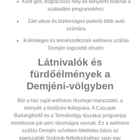
Kerti grill, bográcsozó hely és kényelmi bútorok a
szabadtéri programokhoz.
Zárt udvar és biztonságos parkoló több autó
számára.
Különleges és természetközeli
wellness szállás
Demjén
legszebb részén.
Látnivalók és
fürdőélmények a
Demjéni-völgyben
Bár a ház saját wellness részlege marasztaló, a
környék a fürdőzés fellegvára. A Cascade
Barlangfürdő és a Termálvölgy éjszakai programjai
mindössze pár perc távolságra vannak. Ez a
wellness
szállás Demjén
szívében tökéletes bázis az
egerszalóki Sódomb felfedezéséhez vagy egy