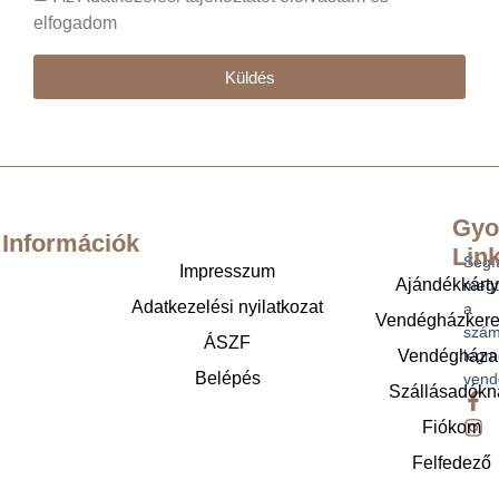
elfogadom
Küldés
Gyo
Információk
Lin
Segí
Impresszum
Ajándékkárt
megt
Adatkezelési nyilatkozat
a
Vendégházker
szám
ÁSZF
legm
Vendégháza
Belépés
vend
Szállásadókn
Fiókom
Felfedező