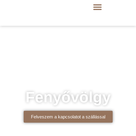
Fenyővölgy
Felveszem a kapcsolatot a szállással