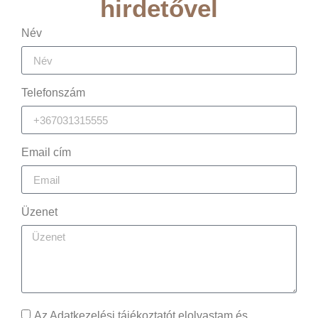
hirdetővel
Név
Telefonszám
Email cím
Üzenet
Az Adatkezelési tájékoztatót elolvastam és