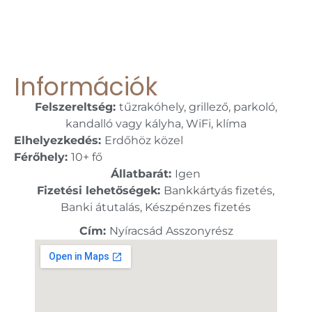
Információk
Felszereltség:
tűzrakóhely, grillező, parkoló,
kandalló vagy kályha, WiFi, klíma
Elhelyezkedés:
Erdőhöz közel
Férőhely:
10+ fő
Állatbarát:
Igen
Fizetési lehetőségek:
Bankkártyás fizetés,
Banki átutalás, Készpénzes fizetés
Cím:
Nyíracsád Asszonyrész