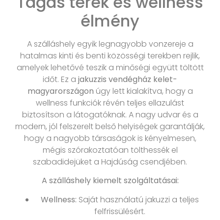
Tágas terek és wellness
élmény
A szálláshely egyik legnagyobb vonzereje a
hatalmas kinti és benti közösségi terekben rejlik,
amelyek lehetővé teszik a minőségi együtt töltött
időt. Ez a
jakuzzis vendégház kelet-
magyarországon
úgy lett kialakítva, hogy a
wellness funkciók révén teljes ellazulást
biztosítson a látogatóknak. A nagy udvar és a
modern, jól felszerelt belső helyiségek garantálják,
hogy a nagyobb társaságok is kényelmesen,
mégis szórakoztatóan tölthessék el
szabadidejüket a Hajdúság csendjében.
A szálláshely kiemelt szolgáltatásai:
Wellness:
Saját használatú jakuzzi a teljes
felfrissülésért.