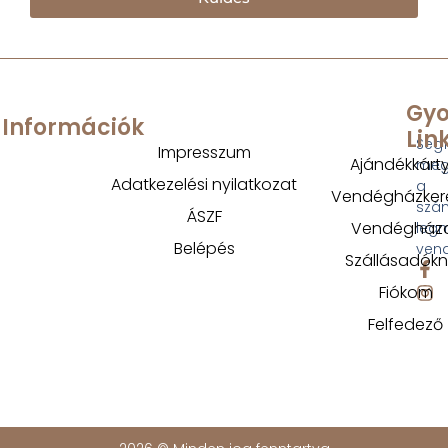
Gyo
Információk
Lin
Segí
Impresszum
Ajándékkárt
megt
Adatkezelési nyilatkozat
a
Vendégházker
szá
ÁSZF
Vendégház
legm
Belépés
ven
Szállásadók
Fiókom
Felfedező