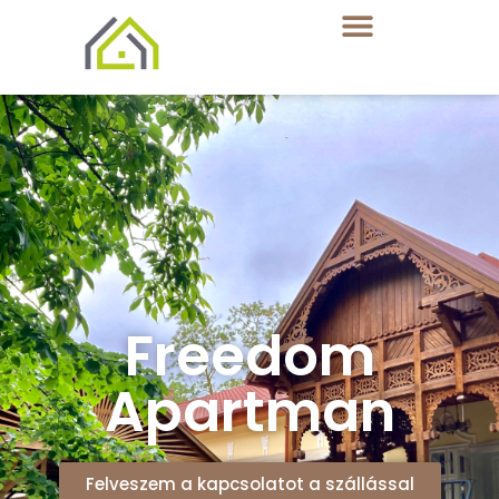
Freedom
Apartman
Felveszem a kapcsolatot a szállással