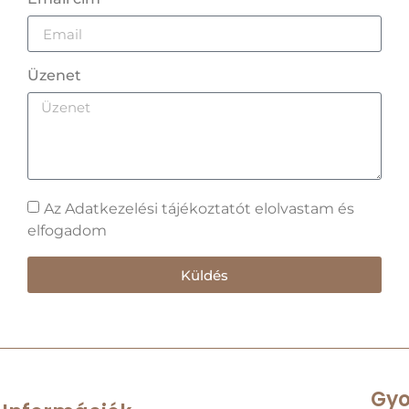
Üzenet
Az Adatkezelési tájékoztatót elolvastam és
elfogadom
Küldés
Gyo