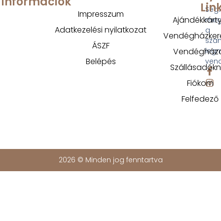
Információk
Lin
Segí
Impresszum
Ajándékkárt
megt
Adatkezelési nyilatkozat
a
Vendégházker
szá
ÁSZF
Vendégház
legm
Belépés
ven
Szállásadók
Fiókom
Felfedező
2026 © Minden jog fenntartva