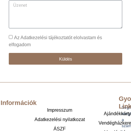
Az Adatkezelési tájékoztatót elolvastam és
elfogadom
Küldés
Gyo
Információk
Lin
Segí
Impresszum
Ajándékkárt
megt
Adatkezelési nyilatkozat
a
Vendégházker
szám
ÁSZF