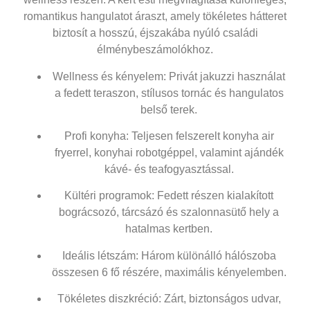
romantikus hangulatot áraszt, amely tökéletes hátteret
biztosít a hosszú, éjszakába nyúló családi
élménybeszámolókhoz.
Wellness és kényelem
: Privát jakuzzi használat
a fedett teraszon, stílusos tornác és hangulatos
belső terek.
Profi konyha
: Teljesen felszerelt konyha air
fryerrel, konyhai robotgéppel, valamint ajándék
kávé- és teafogyasztással.
Kültéri programok
: Fedett részen kialakított
bográcsozó, tárcsázó és szalonnasütő hely a
hatalmas kertben.
Ideális létszám
: Három különálló hálószoba
összesen 6 fő részére, maximális kényelemben.
Tökéletes diszkréció
: Zárt, biztonságos udvar,