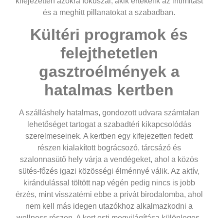
kifejezetten azokra fókuszál, akik értékelik az intimitást
és a meghitt pillanatokat a szabadban.
Kültéri programok és
felejthetetlen
gasztroélmények a
hatalmas kertben
A szálláshely hatalmas, gondozott udvara számtalan
lehetőséget tartogat a szabadtéri kikapcsolódás
szerelmeseinek. A kertben egy kifejezetten fedett
részen kialakított bográcsozó, tárcsázó és
szalonnasütő hely várja a vendégeket, ahol a közös
sütés-főzés igazi közösségi élménnyé válik. Az aktív,
kirándulással töltött nap végén pedig nincs is jobb
érzés, mint visszatérni ebbe a privát birodalomba, ahol
nem kell más idegen utazókhoz alkalmazkodni a
wellness részen. A kert esti megvilágítása különleges,