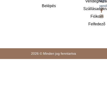
legm
Vendégháza
Belépés
vend
Szállásadókn
Fiókom
Felfedező
2026 © Minden jog fenntartva