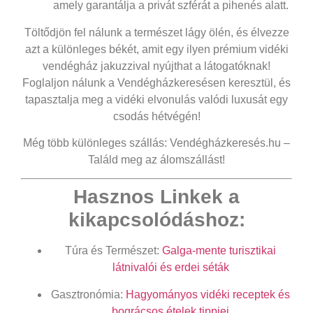
amely garantálja a privát szférát a pihenés alatt.
Töltődjön fel nálunk a természet lágy ölén, és élvezze
azt a különleges békét, amit egy ilyen prémium
vidéki
vendégház jakuzzival
nyújthat a látogatóknak!
Foglaljon nálunk a Vendégházkeresésen keresztül, és
tapasztalja meg a vidéki elvonulás valódi luxusát egy
csodás hétvégén!
Még több különleges szállás: Vendégházkeresés.hu –
Találd meg az álomszállást!
Hasznos Linkek a
kikapcsolódáshoz:
Túra és Természet:
Galga-mente turisztikai
látnivalói és erdei séták
Gasztronómia:
Hagyományos vidéki receptek és
bográcsos ételek tippjei