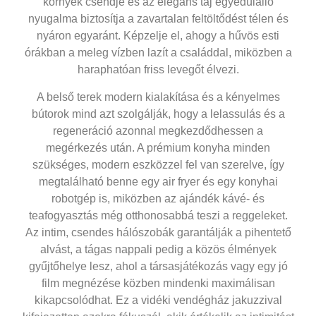
környék csendje és az elegáns táj egyedülálló
nyugalma biztosítja a zavartalan feltöltődést télen és
nyáron egyaránt. Képzelje el, ahogy a hűvös esti
órákban a meleg vízben lazít a családdal, miközben a
haraphatóan friss levegőt élvezi.
A belső terek modern kialakítása és a kényelmes
bútorok mind azt szolgálják, hogy a lelassulás és a
regeneráció azonnal megkezdődhessen a
megérkezés után. A prémium konyha minden
szükséges, modern eszközzel fel van szerelve, így
megtalálható benne egy air fryer és egy konyhai
robotgép is, miközben az ajándék kávé- és
teafogyasztás még otthonosabbá teszi a reggeleket.
Az intim, csendes hálószobák garantálják a pihentető
alvást, a tágas nappali pedig a közös élmények
gyűjtőhelye lesz, ahol a társasjátékozás vagy egy jó
film megnézése közben mindenki maximálisan
kikapcsolódhat. Ez a
vidéki vendégház jakuzzival