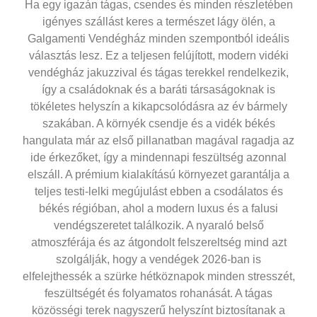
Ha egy igazán tágas, csendes és minden részletében
igényes szállást keres a természet lágy ölén, a
Galgamenti Vendégház minden szempontból ideális
választás lesz. Ez a teljesen felújított, modern
vidéki
vendégház jakuzzival
és tágas terekkel rendelkezik,
így a családoknak és a baráti társaságoknak is
tökéletes helyszín a kikapcsolódásra az év bármely
szakában. A környék csendje és a vidék békés
hangulata már az első pillanatban magával ragadja az
ide érkezőket, így a mindennapi feszültség azonnal
elszáll. A prémium kialakítású környezet garantálja a
teljes testi-lelki megújulást ebben a csodálatos és
békés régióban, ahol a modern luxus és a falusi
vendégszeretet találkozik. A nyaraló belső
atmoszférája és az átgondolt felszereltség mind azt
szolgálják, hogy a vendégek 2026-ban is
elfelejthessék a szürke hétköznapok minden stresszét,
feszültségét és folyamatos rohanását. A tágas
közösségi terek nagyszerű helyszínt biztosítanak a