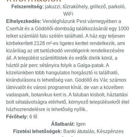
Felszereltség:
jakuzzi, tűzrakóhely, grillező, parkoló,
WiFi
Elhelyezkedés:
Vendégházunk Pest vármegyében a
Cserhát és a Gödöllői-dombság találkozásánál egy 1000
lelket számláló falu szélén található. A ház egy teljesen
körbekerített 2128 m²-es ligetes kerttel rendelkezik, ami
kizárólag az ott tartózkodó vendégeink rendelkezésére
áll. A települést szántóföldek és erdők ölelik körül, a
háztól pár perc sétányira folyik a Galga-patak. A
közelünkben több hangulatos horgásztó is található,
kirándulásora is lehetőség van. Gödöllő és Vác számos
látnivalót és városi programot kínál, de van a közelben
vadaspark, botanikus kert is. A faluban kisbolt, háztartási
bolt sétatávolságra elérhető, környező településekről étel
házhozrendelésre is lehetőség nyílik..
Férőhely:
6 fő
Állatbarát:
Igen
Fizetési lehetőségek:
Banki átutalás, Készpénzes