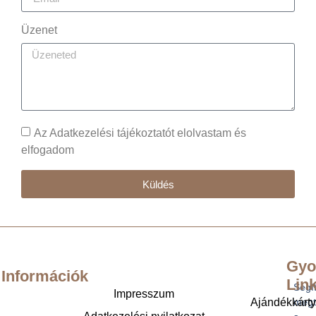
Üzenet
Az Adatkezelési tájékoztatót elolvastam és
elfogadom
Küldés
Gyo
Információk
Lin
Segí
Impresszum
Ajándékkárt
megt