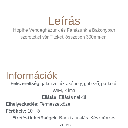
Leírás
Hópihe Vendégházunk és Faházunk a Bakonyban
szeretettel vár Titeket, összesen 300nm-en!
Információk
Felszereltség:
jakuzzi, tűzrakóhely, grillező, parkoló,
WiFi, klíma
Ellátás:
Ellátás nélkül
Elhelyezkedés:
Természetközeli
Férőhely:
10+ fő
Fizetési lehetőségek:
Banki átutalás, Készpénzes
fizetés