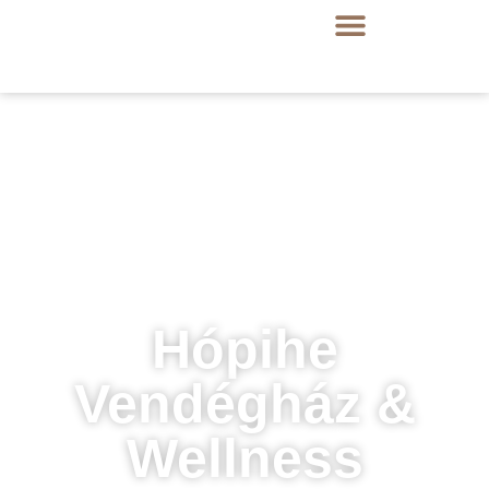
Hópihe
Vendégház &
Wellness