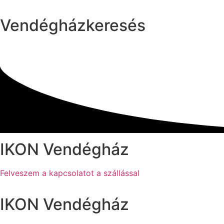
Ugrás
a
Vendégházkeresés
tartalomhoz
IKON Vendégház
Felveszem a kapcsolatot a szállással
IKON Vendégház