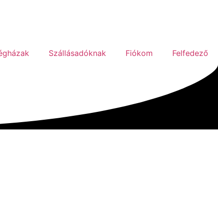
égházak
Szállásadóknak
Fiókom
Felfedező