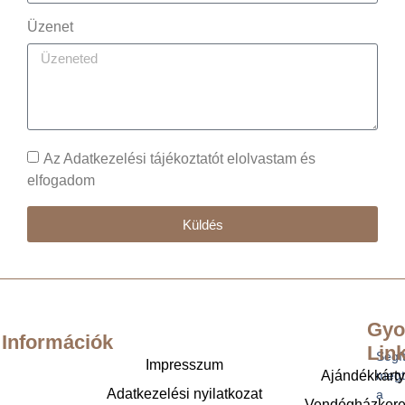
Üzenet
Az Adatkezelési tájékoztatót elolvastam és
elfogadom
Küldés
Gyo
Információk
Lin
Segí
Impresszum
Ajándékkárt
megt
Adatkezelési nyilatkozat
a
Vendégházker