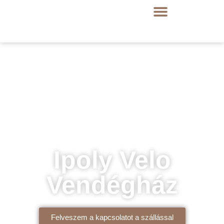
Ipoly Velo
Vendégház
Felveszem a kapcsolatot a szállással