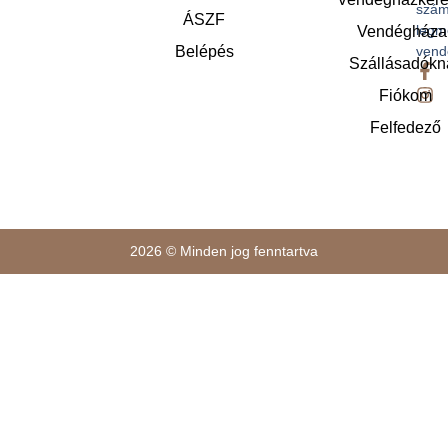
szám
ÁSZF
legm
Vendégháza
Belépés
vend
Szállásadókn
Fiókom
Felfedező
2026 © Minden jog fenntartva