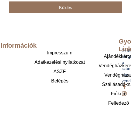
Küldés
Gyo
Információk
Lin
Segí
Impresszum
Ajándékkárt
megt
Adatkezelési nyilatkozat
a
Vendégházker
szám
ÁSZF
legm
Vendégháza
Belépés
vend
Szállásadókn
Fiókom
Felfedező