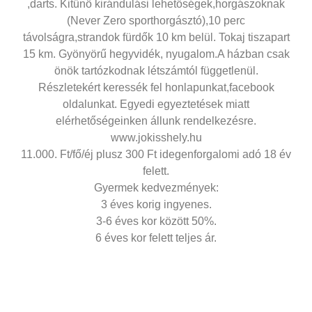
,darts. Kitűnö kirándulási lehetőségek,horgászoknak
(Never Zero sporthorgásztó),10 perc
távolságra,strandok fürdők 10 km belül. Tokaj tiszapart
15 km. Gyönyörű hegyvidék, nyugalom.A házban csak
önök tartózkodnak létszámtól függetlenül.
Részletekért keressék fel honlapunkat,facebook
oldalunkat. Egyedi egyeztetések miatt
elérhetőségeinken állunk rendelkezésre.
www.jokisshely.hu
11.000. Ft/fő/éj plusz 300 Ft idegenforgalomi adó 18 év
felett.
Gyermek kedvezmények:
3 éves korig ingyenes.
3-6 éves kor között 50%.
6 éves kor felett teljes ár.