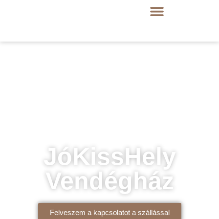
JóKissHely
Vendégház
Felveszem a kapcsolatot a szállással