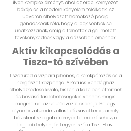
ilyen komplex élményt, ahol az erdei környezet
békéje és a modern kényelem találkozik. Az
udvaron elhelyezett homokozó pedig
gondoskodik róla, hogy a legkisebbek se
unatkozzanak, amíg a felnőttek a grill mellett
tevékenykednek vagy a dézsában pihennek.
Aktív kikapcsolódás a
Tisza-tó szívében
Tiszafüred a vízparti pihenés, a kerékpározás és a
horgászat központja. A Katucs Vendégház
elhelyezkedése kiváló, hiszen a közelben éttermek
és bevásárlási lehetőségek is vannak, mégis
megmarad az üdülőövezet csendje. Ha egy
olyan
tiszafüredi szállást dézsával
keres, amely
bázisként szolgál a környék felfedezéséhez, a
legjobb helyen jár. Legyen szó a Tisza-tavi