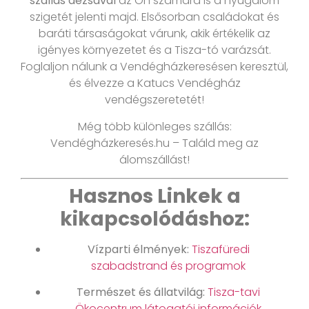
szállás dézsával
az Ön számára is a nyugalom
szigetét jelenti majd. Elsősorban családokat és
baráti társaságokat várunk, akik értékelik az
igényes környezetet és a Tisza-tó varázsát.
Foglaljon nálunk a Vendégházkeresésen keresztül,
és élvezze a Katucs Vendégház
vendégszeretetét!
Még több különleges szállás:
Vendégházkeresés.hu – Találd meg az
álomszállást!
Hasznos Linkek a
kikapcsolódáshoz:
Vízparti élmények:
Tiszafüredi
szabadstrand és programok
Természet és állatvilág:
Tisza-tavi
Ökocentrum látogatói információk