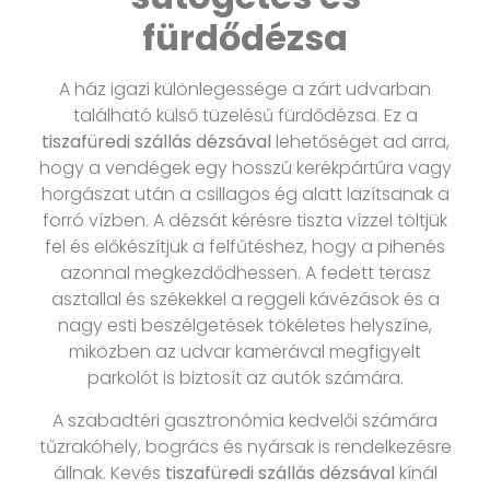
fürdődézsa
A ház igazi különlegessége a zárt udvarban
található külső tüzelésű fürdődézsa. Ez a
tiszafüredi szállás dézsával
lehetőséget ad arra,
hogy a vendégek egy hosszú kerékpártúra vagy
horgászat után a csillagos ég alatt lazítsanak a
forró vízben. A dézsát kérésre tiszta vízzel töltjük
fel és előkészítjük a felfűtéshez, hogy a pihenés
azonnal megkezdődhessen. A fedett terasz
asztallal és székekkel a reggeli kávézások és a
nagy esti beszélgetések tökéletes helyszíne,
miközben az udvar kamerával megfigyelt
parkolót is biztosít az autók számára.
A szabadtéri gasztronómia kedvelői számára
tűzrakóhely, bogrács és nyársak is rendelkezésre
állnak. Kevés
tiszafüredi szállás dézsával
kínál