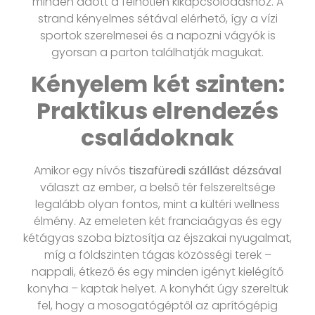
minden adott a felhőtlen kikapcsolódáshoz. A
strand kényelmes sétával elérhető, így a vízi
sportok szerelmesei és a napozni vágyók is
gyorsan a parton találhatják magukat.
Kényelem két szinten:
Praktikus elrendezés
családoknak
Amikor egy nívós
tiszafüredi szállást dézsával
választ az ember, a belső tér felszereltsége
legalább olyan fontos, mint a kültéri wellness
élmény. Az emeleten két franciaágyas és egy
kétágyas szoba biztosítja az éjszakai nyugalmat,
míg a földszinten tágas közösségi terek –
nappali, étkező és egy minden igényt kielégítő
konyha – kaptak helyet. A konyhát úgy szereltük
fel, hogy a mosogatógéptől az aprítógépig