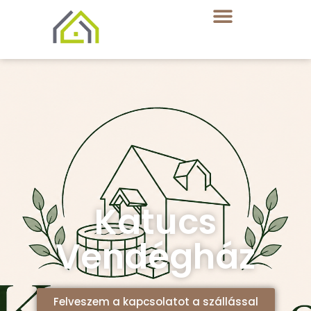
Katucs
Vendégház
Felveszem a kapcsolatot a szállással