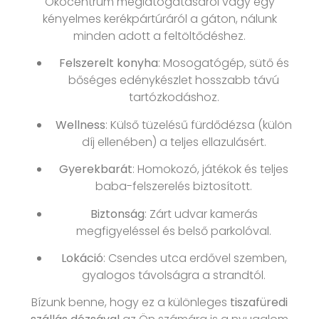
Ökocentrum meglátogatásáról vagy egy
kényelmes kerékpártúráról a gáton, nálunk
minden adott a feltöltődéshez.
Felszerelt konyha
: Mosogatógép, sütő és
bőséges edénykészlet hosszabb távú
tartózkodáshoz.
Wellness
: Külső tüzelésű fürdődézsa (külön
díj ellenében) a teljes ellazulásért.
Gyerekbarát
: Homokozó, játékok és teljes
baba-felszerelés biztosított.
Biztonság
: Zárt udvar kamerás
megfigyeléssel és belső parkolóval.
Lokáció
: Csendes utca erdővel szemben,
gyalogos távolságra a strandtól.
Bízunk benne, hogy ez a különleges
tiszafüredi