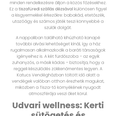
minden rendelkezésre álljon a közös főzésekhez.
Ez a
tiszafüredi szállás dézsával
különösen figyel
a kisgyermekkel érkezőkre: babakád, etetőszék,
utazóágy és számos játék teszi könnyebbé a
szülők dolgát.
A nappaliban található kihúzható kanapé
további alvási lehetőséget kínál, így a ház
rugalmasan alkalmazkodik a baráti társaságok
igényeihez is. A két fürdőszoba – az egyik
zuhanyzós, a másik kádas – biztosítja, hogy a
reggeli készülődés zökkenőmentes legyen. A
Katucs Vendégházban töltött idő alatt a
vendégek valóban otthon érezhetik magukat,
miközben a Tisza-tó környékének nyugodt
atmoszférája veszi őket körül.
Udvari wellness: Kerti
sütögetés és