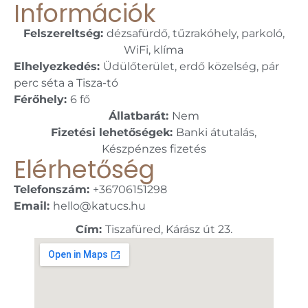
Információk
Felszereltség:
dézsafürdő, tűzrakóhely, parkoló,
WiFi, klíma
Elhelyezkedés:
Üdülőterület, erdő közelség, pár
perc séta a Tisza-tó
Férőhely:
6 fő
Állatbarát:
Nem
Fizetési lehetőségek:
Banki átutalás,
Készpénzes fizetés
Elérhetőség
Telefonszám:
+36706151298
Email:
hello@katucs.hu
Cím:
Tiszafüred, Kárász út 23.