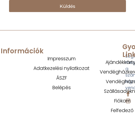
Küldés
Gyo
Információk
Lin
Segí
Impresszum
Ajándékkárt
megt
Adatkezelési nyilatkozat
a
Vendégházker
szá
ÁSZF
Vendégház
legm
Belépés
ven
Szállásadók
Fiókom
Felfedező