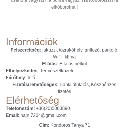
csendre vágysz! Ha bulira vágysz! Ha Koborolsz! Ha
elkóborolnál!
Információk
Felszereltség:
jakuzzi, tűzrakóhely, grillező, parkoló,
WiFi, klíma
Ellátás:
Ellátás nélkül
Elhelyezkedés:
Természetközeli
Férőhely:
6 fő
Fizetési lehetőségek:
Banki átutalás, Készpénzes
fizetés
Elérhetőség
Telefonszám:
+36(20)5003890
Email:
hajni7204@gmail.com
Cím:
Kondoros Tanya 71