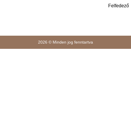
Felfedező
2026 © Minden jog fenntartva