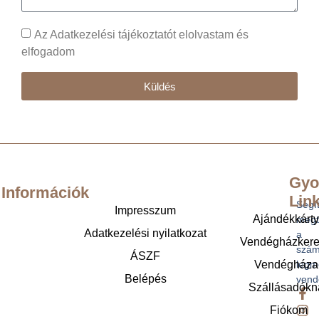
Az Adatkezelési tájékoztatót elolvastam és
elfogadom
Küldés
Gyo
Információk
Lin
Segí
Impresszum
Ajándékkárt
megt
Adatkezelési nyilatkozat
a
Vendégházker
szám
ÁSZF
legm
Vendégháza
Belépés
vend
Szállásadókn
Fiókom