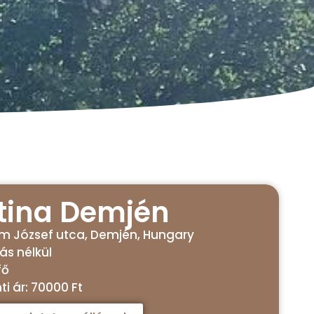
tina Demjén
em József utca, Demjén, Hungary
tás nélkül
fő
i ár: 70000 Ft