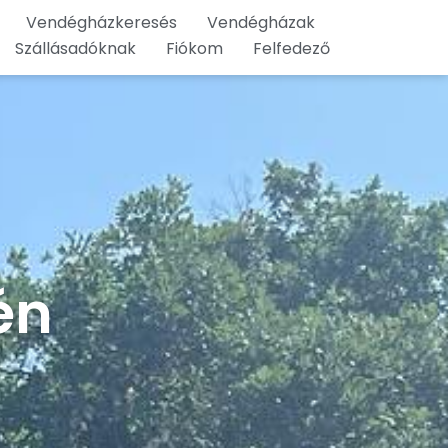
Vendégházkeresés
Vendégházak
Szállásadóknak
Fiókom
Felfedező
én