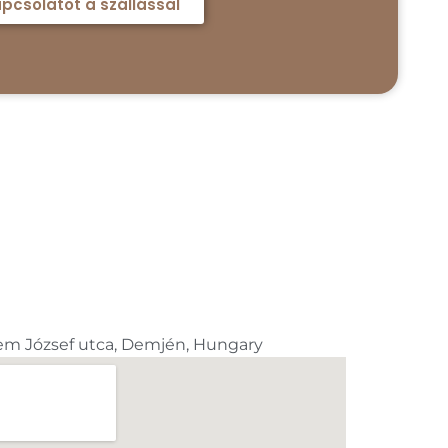
pcsolatot a szállással
m József utca, Demjén, Hungary