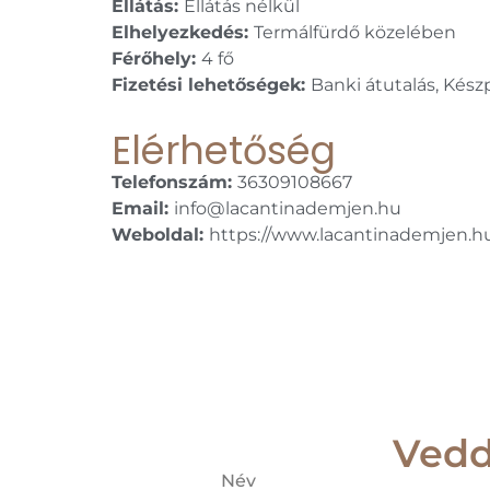
Ellátás:
Ellátás nélkül
Elhelyezkedés:
Termálfürdő közelében
Férőhely:
4 fő
Fizetési lehetőségek:
Banki átutalás, Kész
Elérhetőség
Telefonszám:
36309108667
Email:
info@lacantinademjen.hu
Weboldal:
https://www.lacantinademjen.h
Vedd
Név