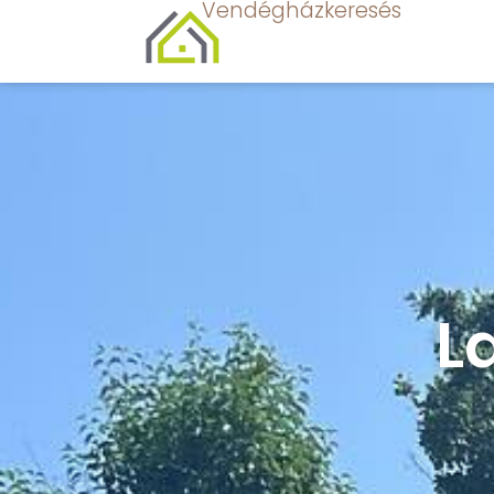
Vendégházkeresés
L