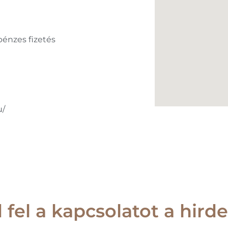
pénzes fizetés
u/
 fel a kapcsolatot a hirde