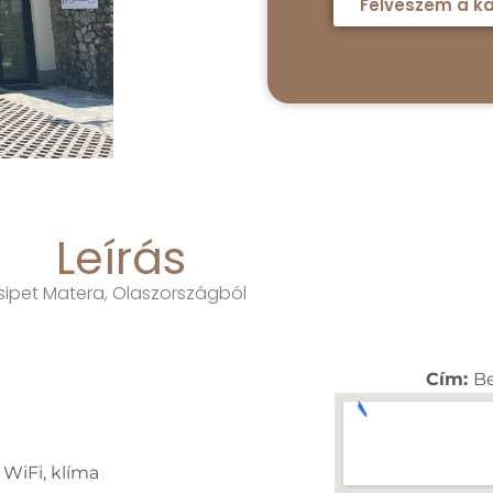
Felveszem a ka
Leírás
sipet Matera, Olaszországból
Cím:
Be
 WiFi, klíma