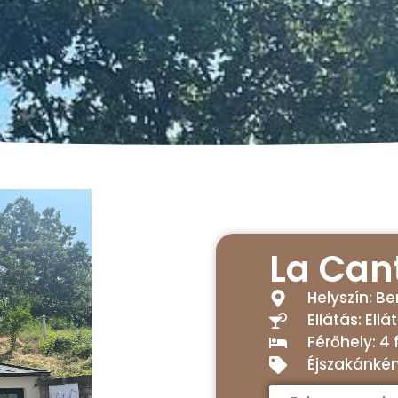
La Can
Helyszín: B
Ellátás: Ellá
Férőhely: 4 
Éjszakánként