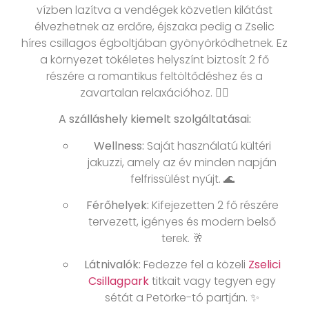
vízben lazítva a vendégek közvetlen kilátást
élvezhetnek az erdőre, éjszaka pedig a Zselic
híres csillagos égboltjában gyönyörködhetnek. Ez
a környezet tökéletes helyszínt biztosít 2 fő
részére a romantikus feltöltődéshez és a
zavartalan relaxációhoz. 🧖‍♀️
A szálláshely kiemelt szolgáltatásai:
Wellness:
Saját használatú kültéri
jakuzzi, amely az év minden napján
felfrissülést nyújt. 🌊
Férőhelyek:
Kifejezetten 2 fő részére
tervezett, igényes és modern belső
terek. 🥂
Látnivalók:
Fedezze fel a közeli
Zselici
Csillagpark
titkait vagy tegyen egy
sétát a Petörke-tó partján. ✨