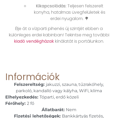
Kikapcsolódás:
Teljesen felszerelt
konyha, hatalmas üvegfelületek és
erdei nyugalom. 🌳
Élje át a vízparti pihenés új szintjét ebben a
különleges erdei kabinban! Tekintse meg további
kiadó vendégházak
kínálatát is portálunkon.
Információk
Felszereltség:
jakuzzi, szauna, tűzrakóhely,
parkoló, kandalló vagy kályha, WiFi, klíma
Elhelyezkedés:
Tóparti, erdő közeli
Férőhely:
2 fő
Állatbarát:
Nem
Fizetési lehetőségek:
Bankkártyás fizetés,