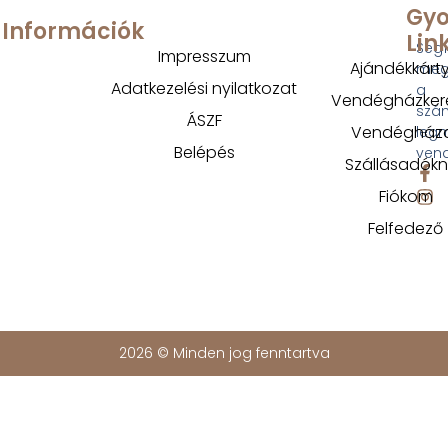
Gyo
Információk
Lin
Segí
Impresszum
Ajándékkárt
megt
Adatkezelési nyilatkozat
a
Vendégházker
szá
ÁSZF
Vendégház
legm
Belépés
ven
Szállásadók
Fiókom
Felfedező
2026 © Minden jog fenntartva