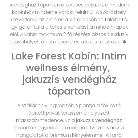
vendégház tóparton
a keresés célja, ez a modern
kabinház minden elvárást felülmúl. A szálláshely
közvetlenül az erdő és a víz ölelésében található,
így garantálja a teljes elvonulást a mindennapok
elől. A kabin maximum 2 fő részére biztosít exkluzív
búvóhelyet, ahol a csend és a luxus találkozik. 🌲
Lake Forest Kabin: Intim
wellness élmény,
jakuzzis vendégház
tóparton
A szálláshely legvonzóbb pontja a fák közé
épített privát teraszon elhelyezett
masszázsmedence. Ez a
jakuzzis vendégház
tóparton
egyedülálló módon ötvözi a vadvízi
hangulatot a prémium kényelemmel. A forró