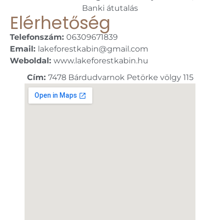
Banki átutalás
Elérhetőség
Telefonszám:
06309671839
Email:
lakeforestkabin@gmail.com
Weboldal:
www.lakeforestkabin.hu
Cím:
7478 Bárdudvarnok Petörke völgy 115