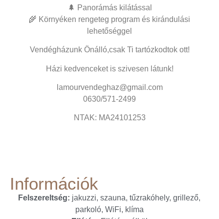
🌲 Panorámás kilátással
🌾 Környéken rengeteg program és kirándulási
lehetőséggel
Vendégházunk Önálló,csak Ti tartózkodtok ott!
Házi kedvenceket is szivesen látunk!
lamourvendeghaz@gmail.com
0630/571-2499
NTAK: MA24101253
Információk
Felszereltség:
jakuzzi, szauna, tűzrakóhely, grillező,
parkoló, WiFi, klíma