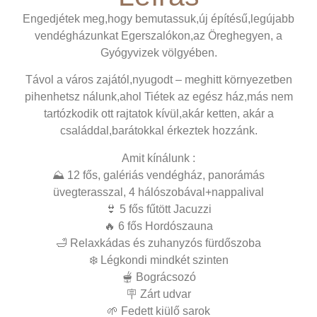
Engedjétek meg,hogy bemutassuk,új építésű,legújabb
vendégházunkat Egerszalókon,az Öreghegyen, a
Gyógyvizek völgyében.
Távol a város zajától,nyugodt – meghitt környezetben
pihenhetsz nálunk,ahol Tiétek az egész ház,más nem
tartózkodik ott rajtatok kívül,akár ketten, akár a
családdal,barátokkal érkeztek hozzánk.
Amit kínálunk :
⛰️ 12 fős, galériás vendégház, panorámás
üvegterasszal, 4 hálószobával+nappalival
👙 5 fős fűtött Jacuzzi
🔥 6 fős Hordószauna
🛁 Relaxkádas és zuhanyzós fürdőszoba
❄️ Légkondi mindkét szinten
🫕 Bográcsozó
🪧 Zárt udvar
🌱 Fedett kiülő sarok