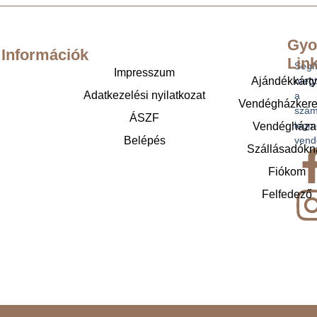
Gyo
Információk
Lin
Segí
Impresszum
Ajándékkárt
megt
Adatkezelési nyilatkozat
a
Vendégházker
szám
ÁSZF
legm
Vendégháza
Belépés
vend
Szállásadókn
Fiókom
Felfedező