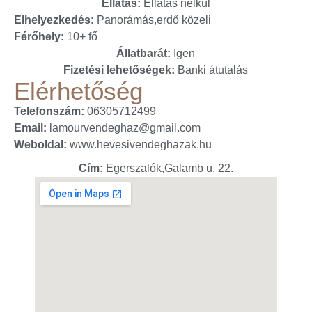
Ellátás:
Ellátás nélkül
Elhelyezkedés:
Panorámás,erdő közeli
Férőhely:
10+ fő
Állatbarát:
Igen
Fizetési lehetőségek:
Banki átutalás
Elérhetőség
Telefonszám:
06305712499
Email:
lamourvendeghaz@gmail.com
Weboldal:
www.hevesivendeghazak.hu
Cím:
Egerszalók,Galamb u. 22.