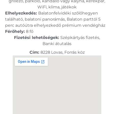
grillező, parkoló, kandalló vagy kályha, kerékpár,
WiFi, klíma, játékok
Elhelyezkedés:
Balatonfelvidéki szőlőhegyen
található, balatoni panorámás, Balaton parttól 5
perc autóútra elhelyezkedő prémium vendégház
Férőhely:
8 fő
Fizetési lehetőségek:
Szépkártyás fizetés,
Banki átutalás
Cím:
8228 Lovas, Forrás köz