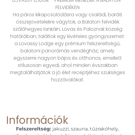
LOVASSY LODGE – PRÉMIUM MENEDÉK A BALATON-
FELVIDÉKEN
Ha páros kikapcsolódásra vagy családi, baráti
összejövetelekre vágytok, a Balaton felvidék
szőlőhegyes lankáin, Lovas és Paloznak község
határában, találtok egy kivételes gyöngyszemet:
a Lovassy Lodge egy prémium felszereltségű,
balatoni panorámás vendégház, amely
egyszerre nagyon bájos és otthonos, emellett
stílusosan egyedi, ahol minden évszakban
megtalálhatjátok a jó élet receptjéhez szükséges
hozzávalókat.
Információk
Felszereltség:
jakuzzi, szauna, tűzrakóhely,