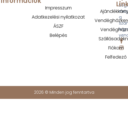
Információk
Lin
Segí
Impresszum
Ajándékkárt
megt
Adatkezelési nyilatkozat
a
Vendégházker
szá
ÁSZF
Vendégház
legm
Belépés
ven
Szállásadók
Fiókom
Felfedező
2026 © Minden jog fenntartva