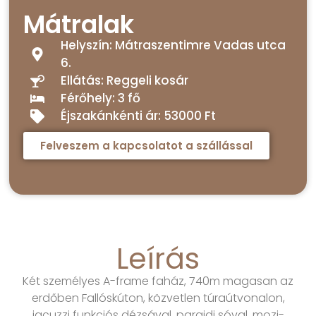
Mátralak
Helyszín: Mátraszentimre Vadas utca
6.
Ellátás: Reggeli kosár
Férőhely: 3 fő
Éjszakánkénti ár: 53000 Ft
Felveszem a kapcsolatot a szállással
Leírás
Két személyes A-frame faház, 740m magasan az
erdőben Fallóskúton, közvetlen túraútvonalon,
jacuzzi funkciós dézsával, parajdi sóval, mozi-