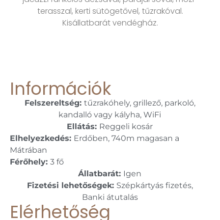
terasszal, kerti sütögetővel, tűzrakóval.
Kisállatbarát vendégház.
Információk
Felszereltség:
tűzrakóhely, grillező, parkoló,
kandalló vagy kályha, WiFi
Ellátás:
Reggeli kosár
Elhelyezkedés:
Erdőben, 740m magasan a
Mátrában
Férőhely:
3 fő
Állatbarát:
Igen
Fizetési lehetőségek:
Szépkártyás fizetés,
Banki átutalás
Elérhetőség