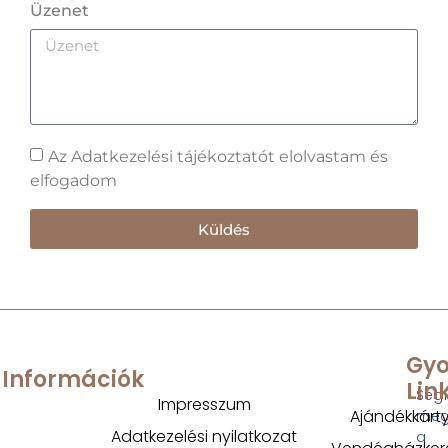
Üzenet
Az Adatkezelési tájékoztatót elolvastam és
elfogadom
Küldés
Gyo
Információk
Lin
Segí
Impresszum
Ajándékkárt
megt
Adatkezelési nyilatkozat
a