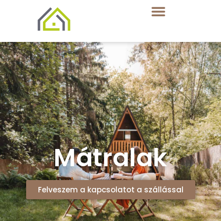
Mátralak
Felveszem a kapcsolatot a szállással